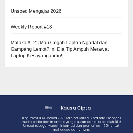
Unsoed Mengajar 2026
Weekly Report #18
Malaka #12: [Mau Cegah Laptop Ngadat dan
Gampang Lemot? Ini Dia Tip Ampuh Merawat
Laptop Kesayanganmu!]
Kausa Cipta
Blog resmi BEM Unsoed 2026 Kabinet Kausa Cipta hadir sebagai
media berita dan informasi yang disusun dan dikelola oleh BEM
Unsoed sebagai wadah informasi dan promosi dari BEM untuk
mahasiswa dan umum.