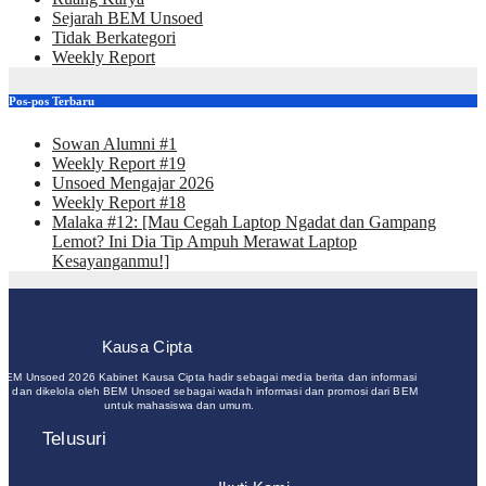
Sejarah BEM Unsoed
Tidak Berkategori
Weekly Report
Pos-pos Terbaru
Sowan Alumni #1
Weekly Report #19
Unsoed Mengajar 2026
Weekly Report #18
Malaka #12: [Mau Cegah Laptop Ngadat dan Gampang
Lemot? Ini Dia Tip Ampuh Merawat Laptop
Kesayanganmu!]
Kausa Cipta
 BEM Unsoed 2026 Kabinet Kausa Cipta hadir sebagai media berita dan informasi
un dan dikelola oleh BEM Unsoed sebagai wadah informasi dan promosi dari BEM
untuk mahasiswa dan umum.
Telusuri