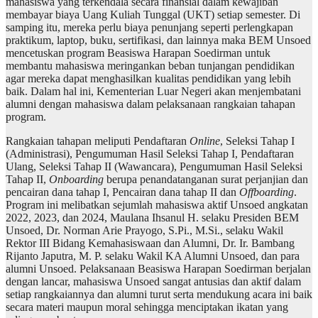
mahasiswa yang terkendala secara finansial dalam kewajiban
membayar biaya Uang Kuliah Tunggal (UKT) setiap semester. Di
samping itu, mereka perlu biaya penunjang seperti perlengkapan
praktikum, laptop, buku, sertifikasi, dan lainnya maka BEM Unsoed
mencetuskan program Beasiswa Harapan Soedirman untuk
membantu mahasiswa meringankan beban tunjangan pendidikan
agar mereka dapat menghasilkan kualitas pendidikan yang lebih
baik. Dalam hal ini, Kementerian Luar Negeri akan menjembatani
alumni dengan mahasiswa dalam pelaksanaan rangkaian tahapan
program.
Rangkaian tahapan meliputi Pendaftaran
Online
, Seleksi Tahap I
(Administrasi), Pengumuman Hasil Seleksi Tahap I, Pendaftaran
Ulang, Seleksi Tahap II (Wawancara), Pengumuman Hasil Seleksi
Tahap II,
Onboarding
berupa penandatanganan surat perjanjian dan
pencairan dana tahap I, Pencairan dana tahap II dan
Offboarding
.
Program ini melibatkan sejumlah mahasiswa aktif Unsoed angkatan
2022, 2023, dan 2024, Maulana Ihsanul H. selaku Presiden BEM
Unsoed, Dr. Norman Arie Prayogo, S.Pi., M.Si., selaku Wakil
Rektor III Bidang Kemahasiswaan dan Alumni, Dr. Ir. Bambang
Rijanto Japutra, M. P. selaku Wakil KA Alumni Unsoed, dan para
alumni Unsoed. Pelaksanaan Beasiswa Harapan Soedirman berjalan
dengan lancar, mahasiswa Unsoed sangat antusias dan aktif dalam
setiap rangkaiannya dan alumni turut serta mendukung acara ini baik
secara materi maupun moral sehingga menciptakan ikatan yang