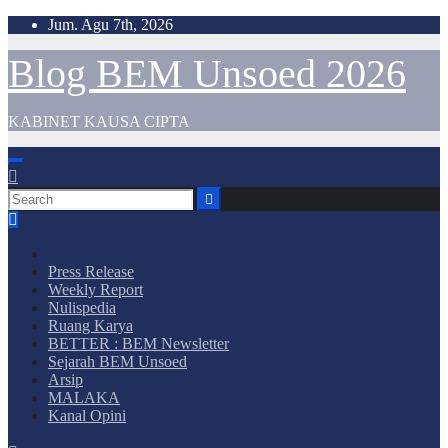
Skip
Jum. Agu 7th, 2026
to
content
Blog BEM Unsoed 2026
KABINET KAUSA CIPTA
Press Release
Weekly Report
Nulispedia
Ruang Karya
BETTER : BEM Newsletter
Sejarah BEM Unsoed
Arsip
MALAKA
Kanal Opini