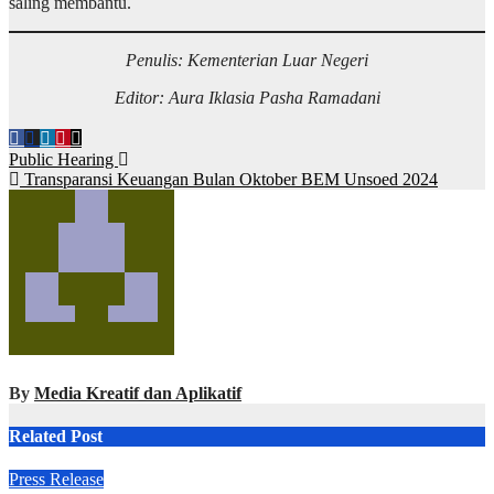
saling membantu.
Penulis: Kementerian Luar Negeri
Editor: Aura Iklasia Pasha Ramadani
Navigasi
Public Hearing
Transparansi Keuangan Bulan Oktober BEM Unsoed 2024
pos
By
Media Kreatif dan Aplikatif
Related Post
Press Release