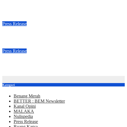
Sowan Alumni #1
Agu 3, 2026
Media Kreatif dan Aplikatif
Press Release
Unsoed Mengajar 2026
Jul 26, 2026
Media Kreatif dan Aplikatif
Press Release
Sapa Kasus dan Situasi (Saksi)
Jul 9, 2026
Media Kreatif dan Aplikatif
Kategori
Benang Merah
BETTER : BEM Newsletter
Kanal Opini
MALAKA
Nulispedia
Press Release
Ruang Karya