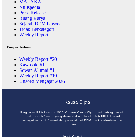
MALAKA
Nulispedia
Press Release
Ruang Karya
Sejarah BEM Unsoed
Tidak Berkategori
Weekly Report
Pos-pos Terbaru
Weekly Report #20
Kawasaki #1
Sowan Alumni #1
Weekly Report #19
Unsoed Mengajar 2026
Kausa Cipta
Blog resmi BEM Unsoed 2026 Kabinet Kausa Cipta hadir sebagai media
berita dan informasi yang disusun dan dikelola oleh BEM Unsoed
sebagai wadah informasi dan promosi dari BEM untuk mahasiswa dan
umum.
Ikuti Kami