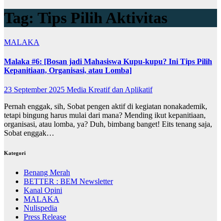
Tag:
Tips Pilih Aktivitas
MALAKA
Malaka #6: [Bosan jadi Mahasiswa Kupu-kupu? Ini Tips Pilih
Kepanitiaan, Organisasi, atau Lomba]
23 September 2025
Media Kreatif dan Aplikatif
Pernah enggak, sih, Sobat pengen aktif di kegiatan nonakademik,
tetapi bingung harus mulai dari mana? Mending ikut kepanitiaan,
organisasi, atau lomba, ya? Duh, bimbang banget! Eits tenang saja,
Sobat enggak…
Kategori
Benang Merah
BETTER : BEM Newsletter
Kanal Opini
MALAKA
Nulispedia
Press Release