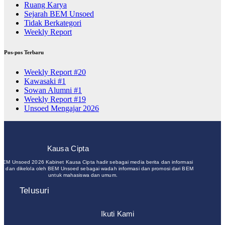
Ruang Karya
Sejarah BEM Unsoed
Tidak Berkategori
Weekly Report
Pos-pos Terbaru
Weekly Report #20
Kawasaki #1
Sowan Alumni #1
Weekly Report #19
Unsoed Mengajar 2026
Kausa Cipta
 BEM Unsoed 2026 Kabinet Kausa Cipta hadir sebagai media berita dan informasi
un dan dikelola oleh BEM Unsoed sebagai wadah informasi dan promosi dari BEM
untuk mahasiswa dan umum.
Telusuri
Ikuti Kami