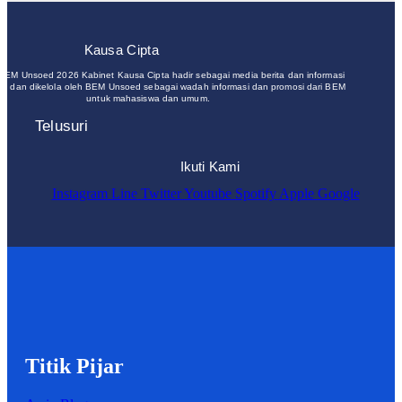
Kausa Cipta
 BEM Unsoed 2026 Kabinet Kausa Cipta hadir sebagai media berita dan informasi
un dan dikelola oleh BEM Unsoed sebagai wadah informasi dan promosi dari BEM
untuk mahasiswa dan umum.
Telusuri
Ikuti Kami
Instagram
Line
Twitter
Youtube
Spotify
Apple
Google
Titik Pijar