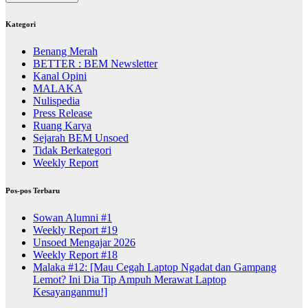
Kategori
Benang Merah
BETTER : BEM Newsletter
Kanal Opini
MALAKA
Nulispedia
Press Release
Ruang Karya
Sejarah BEM Unsoed
Tidak Berkategori
Weekly Report
Pos-pos Terbaru
Sowan Alumni #1
Weekly Report #19
Unsoed Mengajar 2026
Weekly Report #18
Malaka #12: [Mau Cegah Laptop Ngadat dan Gampang
Lemot? Ini Dia Tip Ampuh Merawat Laptop
Kesayanganmu!]