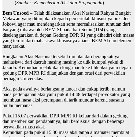
(
Sumber: Kementerian Aksi dan Propaganda
)
Bem Unsoed –
Telah dilaksanakan Aksi Nasional Rakyat Bangkit
Melawan yang ditunjukan kepada pemerintah khususnya presiden
Jokowi agar mau mendengarkan serta merealisasikan tuntutan dari
Isu yang dibawa oleh BEM SI pada hari Senin (11/4) yang
diselenggarakan di depan Gedung DPR RI yang dihadiri oleh massa
yang terdiri dari mahasiswa khususnya aliansi BEM SI dan elemen
masyarakat.
Rangkaian Aksi Nasional tersebut dimulai dari berangkatnya
mahasiswa dari daerah masing masing ke titik kumpul yakni di
Jakarta. Kemudian melakukan long-march ke titik aksi yaitu depan
gedung DPR MPR RI dilanjutkan dengan orasi dari perwakilan
berbagai Universitas.
Aksi pada awalnya berlangsung lancar dan cukup tertib, namun
pada pertengahan aksi yaitu pukul 14.48 terdapat provokator yang
membuat masa aksi perempuan di tarik mundur karena suasana
mulai memanas.
Pukul 15.07 perwakilan DPR MPR RI keluar dari dalam gedung
dan memberikan pendapatnya, lalu berdiskusi dengan beberapa
perwakilan masa aksi.
Kemudian pada pukul 15.30 masa aksi tanpa almamater membuat