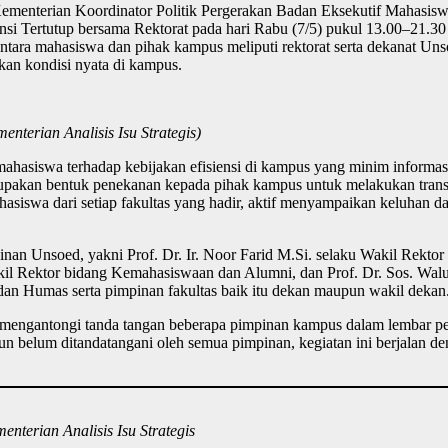
 Kementerian Koordinator Politik Pergerakan Badan Eksekutif Mahasisw
si Tertutup bersama Rektorat pada hari Rabu (7/5) pukul 13.00–21.3
ntara mahasiswa dan pihak kampus meliputi rektorat serta dekanat Un
an kondisi nyata di kampus.
nterian Analisis Isu Strategis)
 mahasiswa terhadap kebijakan efisiensi di kampus yang minim informas
merupakan bentuk penekanan kepada pihak kampus untuk melakukan tran
hasiswa dari setiap fakultas yang hadir, aktif menyampaikan keluhan d
mpinan Unsoed, yakni Prof. Dr. Ir. Noor Farid M.Si. selaku Wakil Rektor
akil Rektor bidang Kemahasiswaan dan Alumni, dan Prof. Dr. Sos. Wa
dan Humas serta pimpinan fakultas baik itu dekan maupun wakil dekan
ah mengantongi tanda tangan beberapa pimpinan kampus dalam lembar 
un belum ditandatangani oleh semua pimpinan, kegiatan ini berjalan d
enterian Analisis Isu Strategis