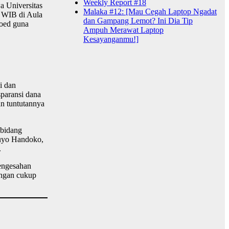
Weekly Report #18
a Universitas
Malaka #12: [Mau Cegah Laptop Ngadat
0 WIB di Aula
dan Gampang Lemot? Ini Dia Tip
soed guna
Ampuh Merawat Laptop
Kesayanganmu!]
i dan
sparansi dana
an tuntutannya
 bidang
luyo Handoko,
.
pengesahan
engan cukup