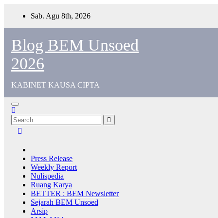
Sab. Agu 8th, 2026
Blog BEM Unsoed
2026
KABINET KAUSA CIPTA
Press Release
Weekly Report
Nulispedia
Ruang Karya
BETTER : BEM Newsletter
Sejarah BEM Unsoed
Arsip