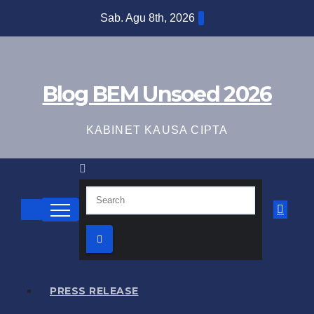
Skip
Sab. Agu 8th, 2026
to
content
Blog BEM Unsoed 2026
KABINET KAUSA CIPTA
PRESS RELEASE