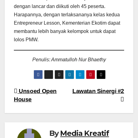
dengan lancar dan diikuti oleh 45 peserta.
Harapannya, dengan terlaksananya kelas kedua
Entrepreneur Lesson, Kementerian Ekotim dapat
membantu lebih banyak kelompok untuk dapat
lolos PMW.
Penulis: Ammatulloh Nur Bhaethy
Navigasi
Unsoed Open
Lawatan Sinergi #2
House
pos
By
Media Kreatif