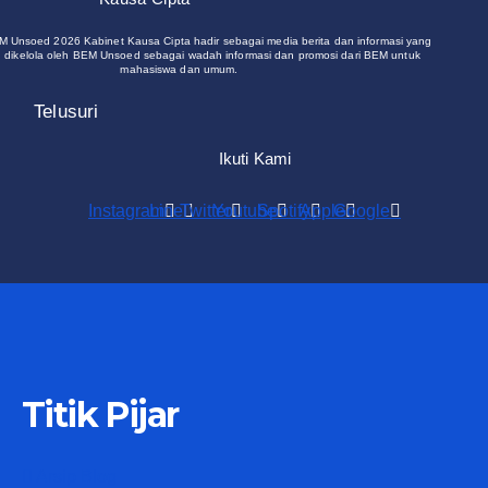
M Unsoed 2026 Kabinet Kausa Cipta hadir sebagai media berita dan informasi yang
 dikelola oleh BEM Unsoed sebagai wadah informasi dan promosi dari BEM untuk
mahasiswa dan umum.
Telusuri
Ikuti Kami
Instagram
Line
Twitter
Youtube
Spotify
Apple
Google
Titik Pijar
Arsip Blog