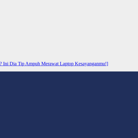
? Ini Dia Tip Ampuh Merawat Laptop Kesayanganmu!]