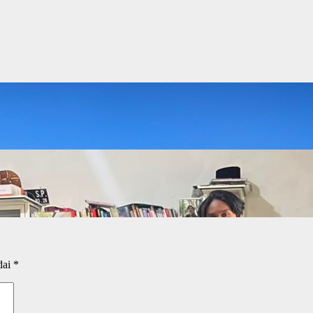
dai
*