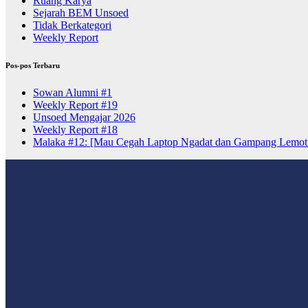
Ruang Karya
Sejarah BEM Unsoed
Tidak Berkategori
Weekly Report
Pos-pos Terbaru
Sowan Alumni #1
Weekly Report #19
Unsoed Mengajar 2026
Weekly Report #18
Malaka #12: [Mau Cegah Laptop Ngadat dan Gampang Lemot