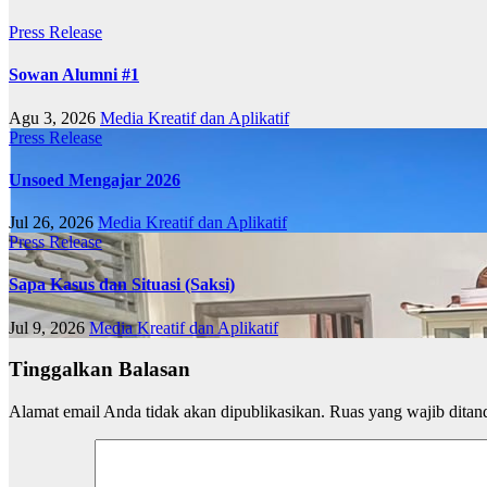
Press Release
Sowan Alumni #1
Agu 3, 2026
Media Kreatif dan Aplikatif
Press Release
Unsoed Mengajar 2026
Jul 26, 2026
Media Kreatif dan Aplikatif
Press Release
Sapa Kasus dan Situasi (Saksi)
Jul 9, 2026
Media Kreatif dan Aplikatif
Tinggalkan Balasan
Alamat email Anda tidak akan dipublikasikan.
Ruas yang wajib ditan