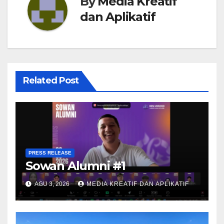
By
Media Kreatif
dan Aplikatif
Related Post
PRESS RELEASE
Sowan Alumni #1
AGU 3, 2026
MEDIA KREATIF DAN APLIKATIF