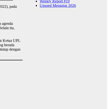
Weekly Report #19
Unsoed Mengajar 2026
022), pada
a agenda
lain itu,
an Ketua UPL
ng berada
itutup dengan