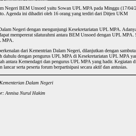
: Kementerian Dalam Negeri
alam Negeri BEM Unsoed yaitu Sowan UPL MPA pada Minggu (17/04/2
. Agenda ini dihadiri oleh 16 orang yang terdiri dari Ditjen UKM
Dalam Negeri dengan mengunjungi Kesekretariatan UPL MPA. Adany
pat mempererat silaturahmi antara BEM Unsoed dengan UPL MPA. Se
PL MPA.
rkenalan dari Kementrian Dalam Negeri, dilanjutkan dengan sambut
ih dahulu dengan pengurus UPL MPA di Kesekretariatan UPL MPA ya
amah antara Kemendagri dan pengurus UPL MPA yang hadir. Kegiatan d
ncar serta peserta forum berpartisipasi secara aktif dan antusias.
 Kementerian Dalam Negeri
or: Annisa Nurul Hakim