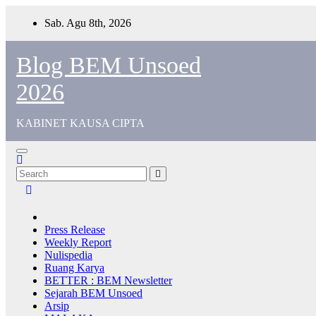
Sab. Agu 8th, 2026
Blog BEM Unsoed
2026
KABINET KAUSA CIPTA
Press Release
Weekly Report
Nulispedia
Ruang Karya
BETTER : BEM Newsletter
Sejarah BEM Unsoed
Arsip