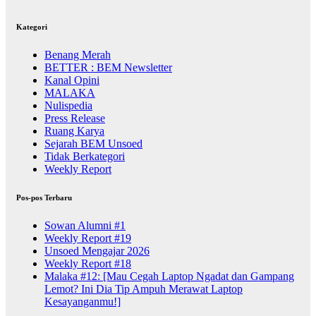
Kategori
Benang Merah
BETTER : BEM Newsletter
Kanal Opini
MALAKA
Nulispedia
Press Release
Ruang Karya
Sejarah BEM Unsoed
Tidak Berkategori
Weekly Report
Pos-pos Terbaru
Sowan Alumni #1
Weekly Report #19
Unsoed Mengajar 2026
Weekly Report #18
Malaka #12: [Mau Cegah Laptop Ngadat dan Gampang
Lemot? Ini Dia Tip Ampuh Merawat Laptop
Kesayanganmu!]