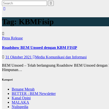
Tag:
KBMFisip
Press Release
Roadshow BEM Unsoed dengan KBM FISIP
31 Oktober 2021
Media Komunikasi dan Informasi
BEM Unsoed – Telah berlangsung Roadshow BEM Unsoed dengan KBM
Himpunan…
Kategori
Benang Merah
BETTER : BEM Newsletter
Kanal Opini
MALAKA
Nulispedia