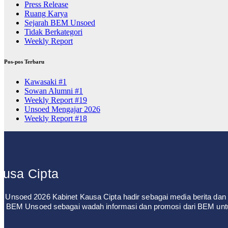
Press Release
Ruang Karya
Sejarah BEM Unsoed
Tidak Berkategori
Weekly Report
Pos-pos Terbaru
Kawasaki #1
Sowan Alumni #1
Weekly Report #19
Unsoed Mengajar 2026
Weekly Report #18
usa Cipta
 Unsoed 2026 Kabinet Kausa Cipta hadir sebagai media berita dan 
leh BEM Unsoed sebagai wadah informasi dan promosi dari BEM un