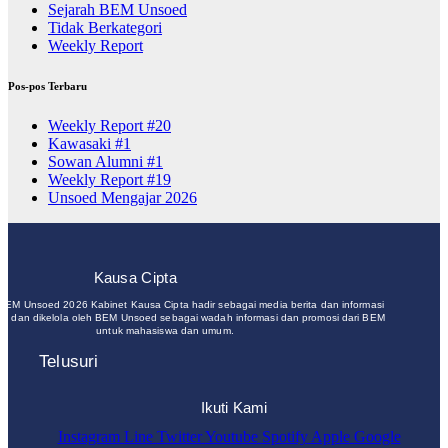
Sejarah BEM Unsoed
Tidak Berkategori
Weekly Report
Pos-pos Terbaru
Weekly Report #20
Kawasaki #1
Sowan Alumni #1
Weekly Report #19
Unsoed Mengajar 2026
Kausa Cipta
 BEM Unsoed 2026 Kabinet Kausa Cipta hadir sebagai media berita dan informasi
un dan dikelola oleh BEM Unsoed sebagai wadah informasi dan promosi dari BEM
untuk mahasiswa dan umum.
Telusuri
Ikuti Kami
Instagram
Line
Twitter
Youtube
Spotify
Apple
Google