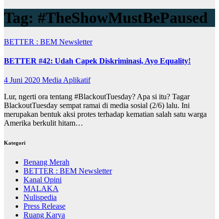
Tag:
#TheShowMustBePaused
BETTER : BEM Newsletter
BETTER #42: Udah Capek Diskriminasi, Ayo Equality!
4 Juni 2020
Media Aplikatif
Lur, ngerti ora tentang #BlackoutTuesday? Apa si itu? Tagar
BlackoutTuesday sempat ramai di media sosial (2/6) lalu. Ini
merupakan bentuk aksi protes terhadap kematian salah satu warga
Amerika berkulit hitam…
Kategori
Benang Merah
BETTER : BEM Newsletter
Kanal Opini
MALAKA
Nulispedia
Press Release
Ruang Karya