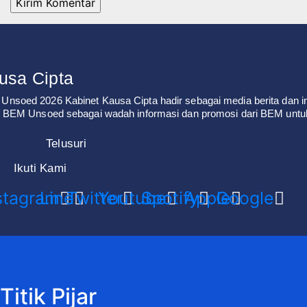
usa Cipta
Unsoed 2026 Kabinet Kausa Cipta hadir sebagai media berita dan i
eh BEM Unsoed sebagai wadah informasi dan promosi dari BEM un
Telusuri
Ikuti Kami
stagram
Line
Twitter
Youtube
Spotify
Apple
Google
Titik Pijar