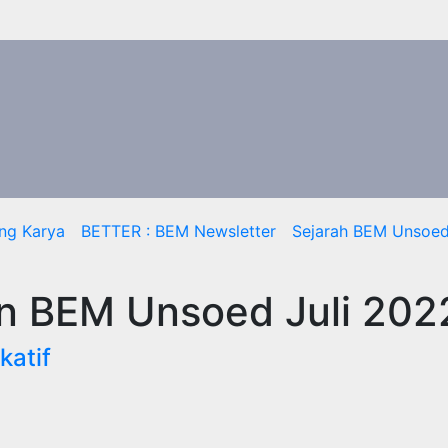
ng Karya
BETTER : BEM Newsletter
Sejarah BEM Unsoe
n BEM Unsoed Juli 202
katif