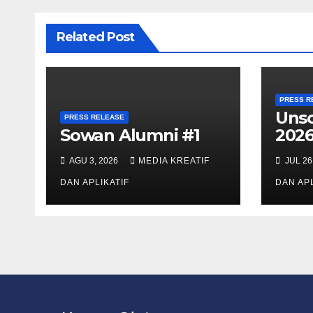
Related Post
PRESS R
Uns
PRESS RELEASE
Sowan Alumni #1
202
AGU 3, 2026
MEDIA KREATIF
JUL 26
DAN APLIKATIF
DAN APL