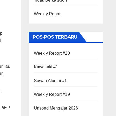
Tidak Berkategori
Weekly Report
up
POS-POS TERBARU
i
Weekly Report #20
h itu,
Kawasaki #1
an
Sowan Alumni #1
Weekly Report #19
engan
Unsoed Mengajar 2026