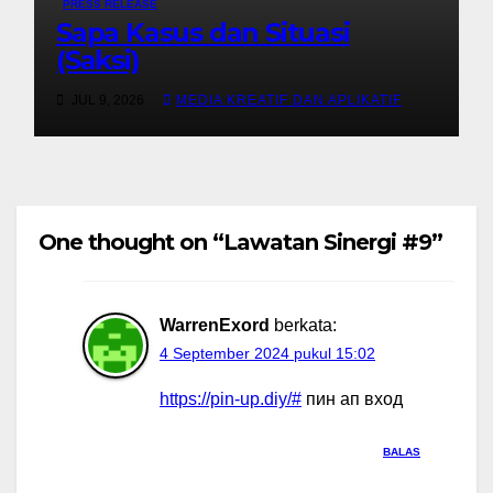
PRESS RELEASE
Sapa Kasus dan Situasi
(Saksi)
JUL 9, 2026
MEDIA KREATIF DAN APLIKATIF
One thought on “Lawatan Sinergi #9”
WarrenExord
berkata:
4 September 2024 pukul 15:02
https://pin-up.diy/#
пин ап вход
BALAS