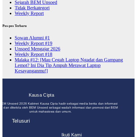
Sejarah BEM Unsoed
Tidak Berkategori
Weekly Report
Pos-pos Terbaru
Sowan Alumni #1
Weekly Report #19
Unsoed Mengajar 2026
Weekly Report #18
Malaka #12: [Mau Cegah Laptop Ngadat dan Gampang
Lemot? Ini Dia Tip Ampuh Merawat Laptop
Kesayanganmu!]
Kausa Cipta
 BEM Unsoed 2026 Kabinet Kausa Cipta hadir sebagai media berita dan informasi
un dan dikelola oleh BEM Unsoed sebagai wadah informasi dan promosi dari BEM
untuk mahasiswa dan umum.
Telusuri
Ikuti Kami