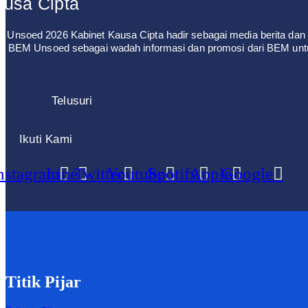
usa Cipta
 Unsoed 2026 Kabinet Kausa Cipta hadir sebagai media berita dan 
leh BEM Unsoed sebagai wadah informasi dan promosi dari BEM un
Telusuri
Ikuti Kami
nstagram
Line
Twitter
Youtube
Spotify
Apple
Google
Titik Pijar