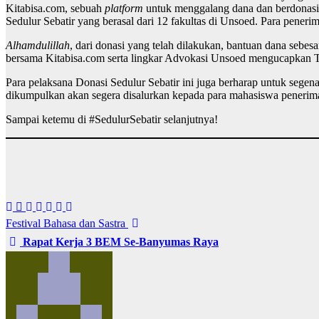
Kitabisa.com, sebuah
platform
untuk menggalang dana dan berdonasi
Sedulur Sebatir yang berasal dari 12 fakultas di Unsoed. Para peneri
Alhamdulillah
, dari donasi yang telah dilakukan, bantuan dana sebe
bersama Kitabisa.com serta lingkar Advokasi Unsoed mengucapkan T
Para pelaksana Donasi Sedulur Sebatir ini juga berharap untuk sege
dikumpulkan akan segera disalurkan kepada para mahasiswa penerima 
Sampai ketemu di #SedulurSebatir selanjutnya!
Navigasi
Festival Bahasa dan Sastra
pos
Rapat Kerja 3 BEM Se-Banyumas Raya