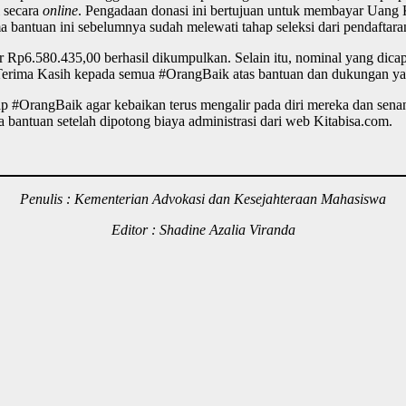
 secara
online
. Pengadaan donasi ini bertujuan untuk membayar Uan
ma bantuan ini sebelumnya sudah melewati tahap seleksi dari pendaftara
sar Rp6.580.435,00 berhasil dikumpulkan. Selain itu, nominal yang dic
erima Kasih kepada semua #OrangBaik atas bantuan dan dukungan yan
nap #OrangBaik agar kebaikan terus mengalir pada diri mereka dan se
bantuan setelah dipotong biaya administrasi dari web Kitabisa.com.
Penulis : Kementerian Advokasi dan Kesejahteraan Mahasiswa
Editor : Shadine Azalia Viranda