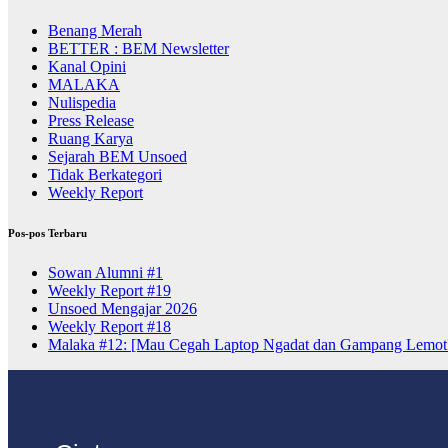
Benang Merah
BETTER : BEM Newsletter
Kanal Opini
MALAKA
Nulispedia
Press Release
Ruang Karya
Sejarah BEM Unsoed
Tidak Berkategori
Weekly Report
Pos-pos Terbaru
Sowan Alumni #1
Weekly Report #19
Unsoed Mengajar 2026
Weekly Report #18
Malaka #12: [Mau Cegah Laptop Ngadat dan Gampang Lemot