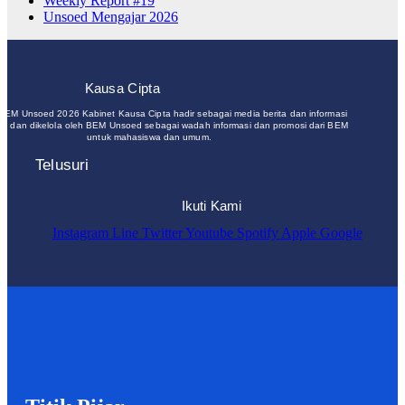
Weekly Report #19
Unsoed Mengajar 2026
Kausa Cipta
 BEM Unsoed 2026 Kabinet Kausa Cipta hadir sebagai media berita dan informasi
un dan dikelola oleh BEM Unsoed sebagai wadah informasi dan promosi dari BEM
untuk mahasiswa dan umum.
Telusuri
Ikuti Kami
Instagram
Line
Twitter
Youtube
Spotify
Apple
Google