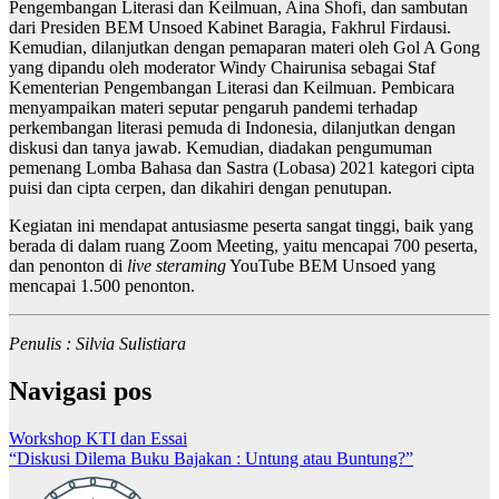
Pengembangan Literasi dan Keilmuan, Aina Shofi, dan sambutan
dari Presiden BEM Unsoed Kabinet Baragia, Fakhrul Firdausi.
Kemudian, dilanjutkan dengan pemaparan materi oleh Gol A Gong
yang dipandu oleh moderator Windy Chairunisa sebagai Staf
Kementerian Pengembangan Literasi dan Keilmuan. Pembicara
menyampaikan materi seputar pengaruh pandemi terhadap
perkembangan literasi pemuda di Indonesia, dilanjutkan dengan
diskusi dan tanya jawab. Kemudian, diadakan pengumuman
pemenang Lomba Bahasa dan Sastra (Lobasa) 2021 kategori cipta
puisi dan cipta cerpen, dan dikahiri dengan penutupan.
Kegiatan ini mendapat antusiasme peserta sangat tinggi, baik yang
berada di dalam ruang Zoom Meeting, yaitu mencapai 700 peserta,
dan penonton di
live steraming
YouTube BEM Unsoed yang
mencapai 1.500 penonton.
Penulis : Silvia Sulistiara
Navigasi pos
Workshop KTI dan Essai
“Diskusi Dilema Buku Bajakan : Untung atau Buntung?”