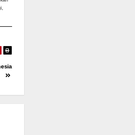
i,
nesia