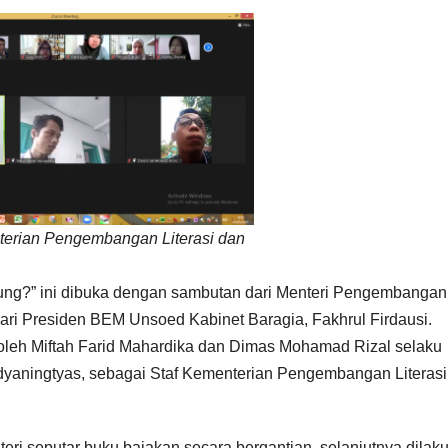
terian Pengembangan Literasi dan
tung?” ini dibuka dengan sambutan dari Menteri Pengembangan
dari Presiden BEM Unsoed Kabinet Baragia, Fakhrul Firdausi.
oleh Miftah Farid Mahardika dan Dimas Mohamad Rizal selaku
dyaningtyas, sebagai Staf Kementerian Pengembangan Literasi
i seputar buku bajakan secara bergantian, selanjutnya dilak