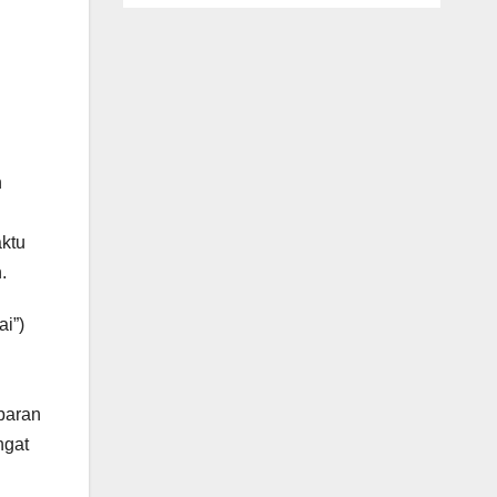
n
aktu
.
ai”)
baran
ngat