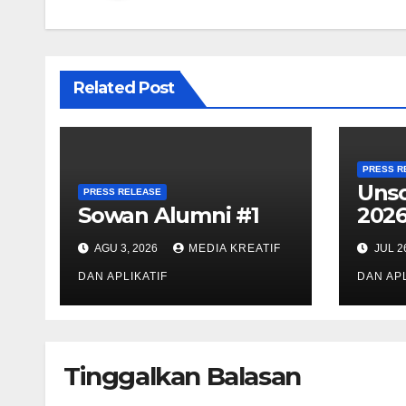
Related Post
PRESS R
Uns
PRESS RELEASE
Sowan Alumni #1
202
AGU 3, 2026
MEDIA KREATIF
JUL 2
DAN APLIKATIF
DAN APL
Tinggalkan Balasan