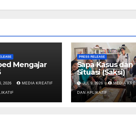
ELEASE
PRESS RELEASE
oed Mengajar
Sapa Kasus dan
6
Situasi (Saksi)
6, 2026
MEDIA KREATIF
JUL 9, 2026
MEDIA KRE
IKATIF
DAN APLIKATIF