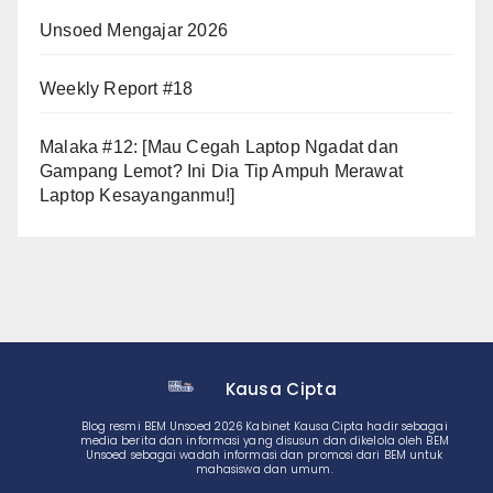
Unsoed Mengajar 2026
Weekly Report #18
Malaka #12: [Mau Cegah Laptop Ngadat dan
Gampang Lemot? Ini Dia Tip Ampuh Merawat
Laptop Kesayanganmu!]
Kausa Cipta
Blog resmi BEM Unsoed 2026 Kabinet Kausa Cipta hadir sebagai
media berita dan informasi yang disusun dan dikelola oleh BEM
Unsoed sebagai wadah informasi dan promosi dari BEM untuk
mahasiswa dan umum.