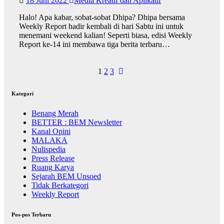
18 Juni 2022
Media Kreatif dan Aplikatif
Halo! Apa kabar, sobat-sobat Dhipa? Dhipa bersama
Weekly Report hadir kembali di hari Sabtu ini untuk
menemani weekend kalian! Seperti biasa, edisi Weekly
Report ke-14 ini membawa tiga berita terbaru…
Navigasi
1
2
3
pos
Kategori
Benang Merah
BETTER : BEM Newsletter
Kanal Opini
MALAKA
Nulispedia
Press Release
Ruang Karya
Sejarah BEM Unsoed
Tidak Berkategori
Weekly Report
Pos-pos Terbaru