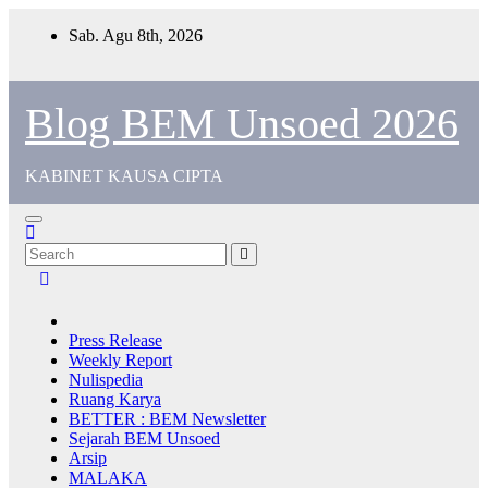
Skip
Sab. Agu 8th, 2026
to
content
Blog BEM Unsoed 2026
KABINET KAUSA CIPTA
Press Release
Weekly Report
Nulispedia
Ruang Karya
BETTER : BEM Newsletter
Sejarah BEM Unsoed
Arsip
MALAKA