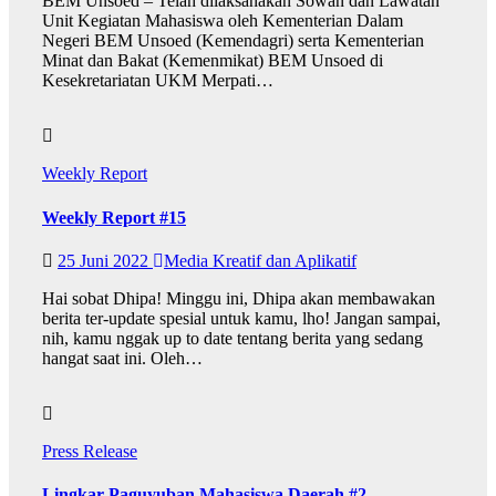
BEM Unsoed – Telah dilaksanakan Sowan dan Lawatan
Unit Kegiatan Mahasiswa oleh Kementerian Dalam
Negeri BEM Unsoed (Kemendagri) serta Kementerian
Minat dan Bakat (Kemenmikat) BEM Unsoed di
Kesekretariatan UKM Merpati…
Weekly Report
Weekly Report #15
25 Juni 2022
Media Kreatif dan Aplikatif
Hai sobat Dhipa! Minggu ini, Dhipa akan membawakan
berita ter-update spesial untuk kamu, lho! Jangan sampai,
nih, kamu nggak up to date tentang berita yang sedang
hangat saat ini. Oleh…
Press Release
Lingkar Paguyuban Mahasiswa Daerah #2