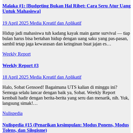
Malaka #1: [Budgeting Bukan Hal Ribet: Cara Seru Atur Uang
Untuk Mahasiswa]
19 April 2025
Media Kreatif dan Aplikatif
Hidup jadi mahasiswa tuh kadang kayak main game survival — tiap
bulan harus bisa bertahan hidup dengan uang saku yang pas-pasan,
sambil tetap jaga kewarasan dan keinginan buat jajan es…
Weekly Report
Weekly Report #3
18 April 2025
Media Kreatif dan Aplikatif
Halo, Sobat Gensoed! Bagaimana UTS kalian di minggu ini?
Semoga selalu lancar dengan baik ya, Sobat. Weekly Report
kembali hadir dengan berita-berita yang seru dan menarik, nih. Yuk,
langsung simak!…
Nulispedia
Nulispedia #15 (Penarikan kesimpulan: Modus Ponens, Modus
Tolens, dan Silogisme)