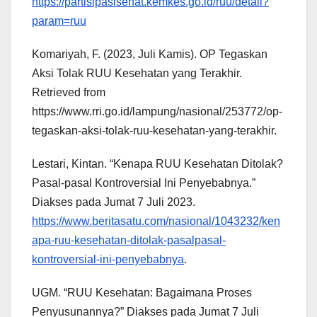
https://partisipasisehat.kemkes.go.id/ruu/detail?
param=ruu
Komariyah, F. (2023, Juli Kamis). OP Tegaskan
Aksi Tolak RUU Kesehatan yang Terakhir.
Retrieved from
https://www.rri.go.id/lampung/nasional/253772/op-
tegaskan-aksi-tolak-ruu-kesehatan-yang-terakhir.
Lestari, Kintan. “Kenapa RUU Kesehatan Ditolak?
Pasal-pasal Kontroversial Ini Penyebabnya.”
Diakses pada Jumat 7 Juli 2023.
https://www.beritasatu.com/nasional/1043232/ken
apa-ruu-kesehatan-ditolak-pasalpasal-
kontroversial-ini-penyebabnya
.
UGM. “RUU Kesehatan: Bagaimana Proses
Penyusunannya?” Diakses pada Jumat 7 Juli