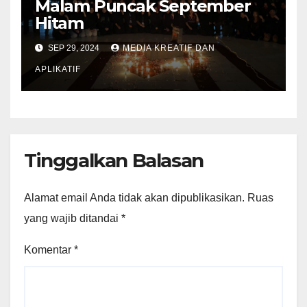
Malam Puncak September
Hitam
SEP 29, 2024
MEDIA KREATIF DAN
APLIKATIF
Tinggalkan Balasan
Alamat email Anda tidak akan dipublikasikan.
Ruas
yang wajib ditandai
*
Komentar
*