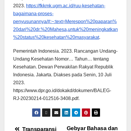
2023.
https://fkkmk.ugm.ac.id/ruu-kesehatan-
bagaimana-proses-
penyusunannya/#:~:text=Merespon%20paparan%
20dari%20dr.%20Mahesa,untuk%20meningkatkan
%20status%20kesehatan%20masyarakat
.
Pemerintah Indonesia. 2023. Rancangan Undang-
Undang Kesehatan Nomor… Tahun… tentang
Kesehatan. Dewan Perwakilan Rakyat Republik
Indonesia. Jakarta. Diakses pada Senin, 10 Juli
2023.
https://www.dpr.go.id/dokakd/dokumen/BALEG-
RJ-20230214-012516-3408.pdf.
Gebyar Bahasa dan
Transparansi