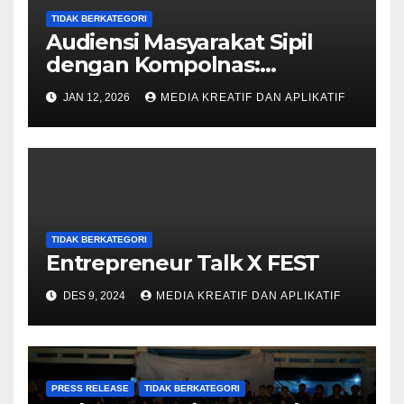
TIDAK BERKATEGORI
Audiensi Masyarakat Sipil
dengan Kompolnas:
Perlindungan HAM dalam
JAN 12, 2026
MEDIA KREATIF DAN APLIKATIF
Penanganan Unjuk Rasa
TIDAK BERKATEGORI
Entrepreneur Talk X FEST
DES 9, 2024
MEDIA KREATIF DAN APLIKATIF
PRESS RELEASE
TIDAK BERKATEGORI