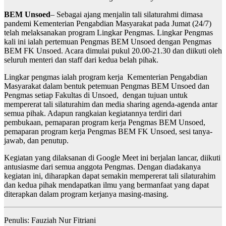
BEM Unsoed
– Sebagai ajang menjalin tali silaturahmi dimasa
pandemi Kementerian Pengabdian Masyarakat pada Jumat (24/7)
telah melaksanakan program Lingkar Pengmas. Lingkar Pengmas
kali ini ialah pertemuan Pengmas BEM Unsoed dengan Pengmas
BEM FK Unsoed. Acara dimulai pukul 20.00-21.30 dan diikuti oleh
seluruh menteri dan staff dari kedua belah pihak.
Lingkar pengmas ialah program kerja Kementerian Pengabdian
Masyarakat dalam bentuk petemuan Pengmas BEM Unsoed dan
Pengmas setiap Fakultas di Unsoed, dengan tujuan untuk
mempererat tali silaturahim dan media sharing agenda-agenda antar
semua pihak. Adapun rangkaian kegiatannya terdiri dari
pembukaan, pemaparan program kerja Pengmas BEM Unsoed,
pemaparan program kerja Pengmas BEM FK Unsoed, sesi tanya-
jawab, dan penutup.
Kegiatan yang dilaksanan di Google Meet ini berjalan lancar, diikuti
antusiasme dari semua anggota Pengmas. Dengan diadakanya
kegiatan ini, diharapkan dapat semakin mempererat tali silaturahim
dan kedua pihak mendapatkan ilmu yang bermanfaat yang dapat
diterapkan dalam program kerjanya masing-masing.
Penulis: Fauziah Nur Fitriani