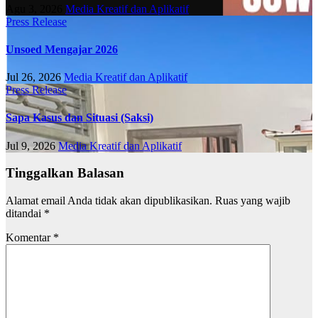
Agu 3, 2026
Media Kreatif dan Aplikatif
Press Release
Unsoed Mengajar 2026
Jul 26, 2026
Media Kreatif dan Aplikatif
Press Release
Sapa Kasus dan Situasi (Saksi)
Jul 9, 2026
Media Kreatif dan Aplikatif
Tinggalkan Balasan
Alamat email Anda tidak akan dipublikasikan.
Ruas yang wajib
ditandai
*
Komentar
*