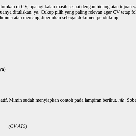
tumkan di CV, apalagi kalau masih sesuai dengan bidang atau tujuan 
emuanya dituliskan, ya. Cukup pilih yang paling relevan agar CV tetap f
ika diminta atau memang diperlukan sebagai dokumen pendukung.
ya)
tif, Mimin sudah menyiapkan contoh pada lampiran berikut,
nih
. Soba
(CV ATS)