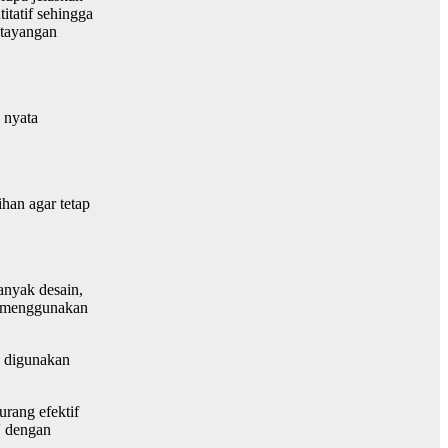
itatif sehingga
 tayangan
i nyata
han agar tetap
anyak desain,
ah menggunakan
a digunakan
urang efektif
V dengan