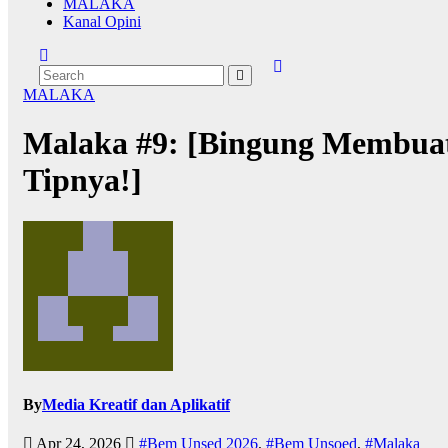
MALAKA
Kanal Opini
MALAKA
Malaka #9: [Bingung Membuat 
Tipnya!]
By
Media Kreatif dan Aplikatif
Apr 24, 2026
#Bem Unsed 2026
,
#Bem Unsoed
,
#Malaka