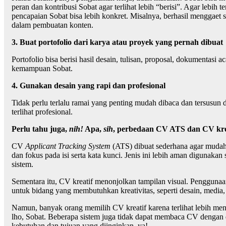
peran dan kontribusi Sobat agar terlihat lebih “berisi”. Agar lebi
pencapaian Sobat bisa lebih konkret. Misalnya, berhasil menggaet
dalam pembuatan konten.
3. Buat portofolio dari karya atau proyek yang pernah dibuat
Portofolio bisa berisi hasil desain, tulisan, proposal, dokumentasi a
kemampuan Sobat.
4. Gunakan desain yang rapi dan profesional
Tidak perlu terlalu ramai yang penting mudah dibaca dan tersusu
terlihat profesional.
Perlu tahu juga,
nih!
Apa,
sih
, perbedaan CV ATS dan CV kre
CV
Applicant Tracking System
(ATS) dibuat sederhana agar mudah 
dan fokus pada isi serta kata kunci. Jenis ini lebih aman digunak
sistem.
Sementara itu, CV kreatif menonjolkan tampilan visual. Penggunaan
untuk bidang yang membutuhkan kreativitas, seperti desain, media,
Namun, banyak orang memilih CV kreatif karena terlihat lebih menar
lho, Sobat. Beberapa sistem juga tidak dapat membaca CV dengan 
kebutuhan dan tujuan yang diinginkan, ya!