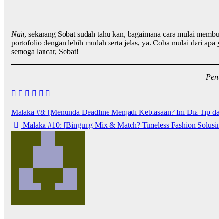
Nah
, sekarang Sobat sudah tahu kan, bagaimana cara mulai memb
portofolio dengan lebih mudah serta jelas, ya. Coba mulai dari ap
semoga lancar, Sobat!
Penu
Navigasi
Malaka #8: [Menunda Deadline Menjadi Kebiasaan? Ini Dia Tip d
pos
Malaka #10: [Bingung Mix & Match? Timeless Fashion Solusi