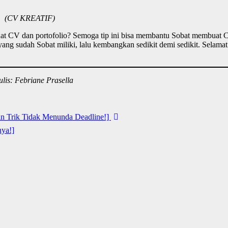
(CV KREATIF)
uat CV dan portofolio? Semoga tip ini bisa membantu Sobat membuat
a yang sudah Sobat miliki, lalu kembangkan sedikit demi sedikit. Selam
lis: Febriane Prasella
an Trik Tidak Menunda Deadline!]
nya!]