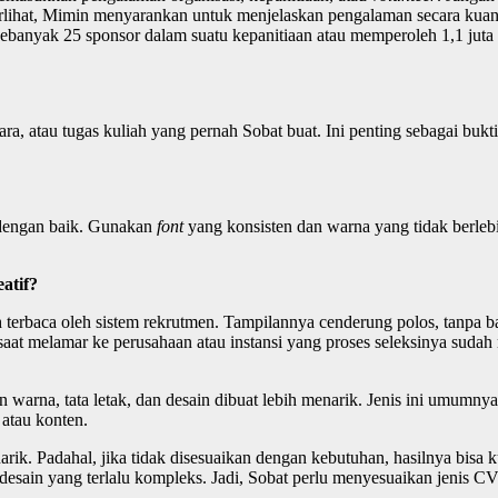
h terlihat, Mimin menyarankan untuk menjelaskan pengalaman secara kuant
 sebanyak 25 sponsor dalam suatu kepanitiaan atau memperoleh 1,1 juta
cara, atau tugas kuliah yang pernah Sobat buat. Ini penting sebagai bukt
n dengan baik. Gunakan
font
yang konsisten dan warna yang tidak berlebi
atif?
terbaca oleh sistem rekrutmen. Tampilannya cenderung polos, tanpa b
an saat melamar ke perusahaan atau instansi yang proses seleksinya sud
 warna, tata letak, dan desain dibuat lebih menarik. Jenis ini umumny
 atau konten.
ik. Padahal, jika tidak disesuaikan dengan kebutuhan, hasilnya bisa k
desain yang terlalu kompleks. Jadi, Sobat perlu menyesuaikan jenis C