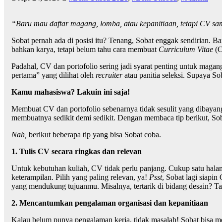
“Baru mau daftar magang, lomba, atau kepanitiaan, tetapi CV sa
Sobat pernah ada di posisi itu? Tenang, Sobat enggak sendirian. 
bahkan karya, tetapi belum tahu cara membuat
Curriculum Vitae
(C
Padahal, CV dan portofolio sering jadi syarat penting untuk magan
pertama” yang dilihat oleh
recruiter
atau panitia seleksi. Supaya So
Kamu mahasiswa? Lakuin ini saja!
Membuat CV dan portofolio sebenarnya tidak sesulit yang dibayang
membuatnya sedikit demi sedikit. Dengan membaca tip berikut, Soba
Nah,
berikut beberapa tip yang bisa Sobat coba.
1. Tulis CV secara ringkas dan relevan
Untuk kebutuhan kuliah, CV tidak perlu panjang. Cukup satu halaman
keterampilan. Pilih yang paling relevan, ya!
Psst
, Sobat lagi siapi
yang mendukung tujuanmu. Misalnya, tertarik di bidang desain? T
2. Mencantumkan pengalaman organisasi dan kepanitiaan
Kalau belum punya pengalaman kerja, tidak masalah! Sobat bisa m