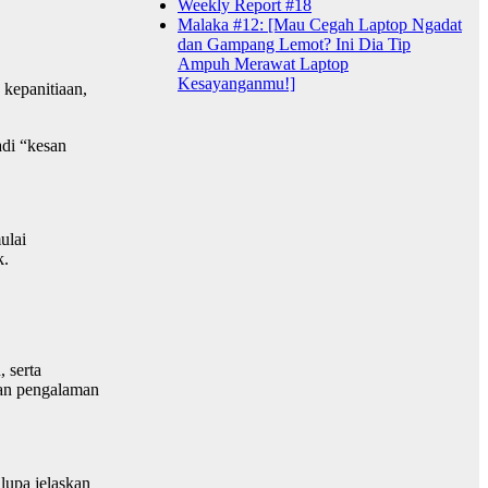
Weekly Report #18
Malaka #12: [Mau Cegah Laptop Ngadat
dan Gampang Lemot? Ini Dia Tip
Ampuh Merawat Laptop
Kesayanganmu!]
 kepanitiaan,
di “kesan
ulai
k.
 serta
n pengalaman
 lupa jelaskan