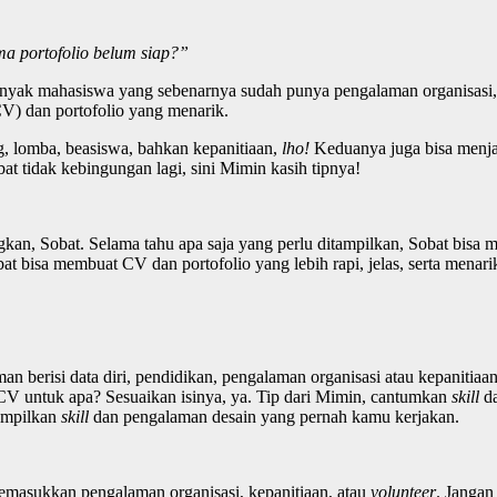
ma portofolio belum siap?”
Banyak mahasiswa yang sebenarnya sudah punya pengalaman organisasi,
V) dan portofolio yang menarik.
g, lomba, beasiswa, bahkan kepanitiaan,
lho!
Keduanya juga bisa menja
bat tidak kebingungan lagi, sini Mimin kasih tipnya!
kan, Sobat. Selama tahu apa saja yang perlu ditampilkan, Sobat bisa m
t bisa membuat CV dan portofolio yang lebih rapi, jelas, serta menari
 berisi data diri, pendidikan, pengalaman organisasi atau kepanitiaan,
n CV untuk apa? Sesuaikan isinya, ya. Tip dari Mimin, cantumkan
skill
da
ampilkan
skill
dan pengalaman desain yang pernah kamu kerjakan.
emasukkan pengalaman organisasi, kepanitiaan, atau
volunteer
. Jangan