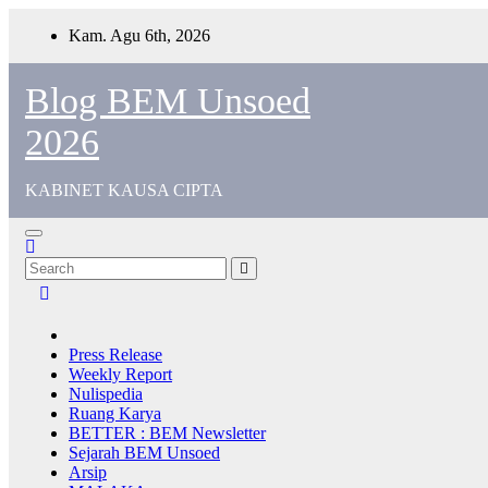
Skip
Kam. Agu 6th, 2026
to
content
Blog BEM Unsoed
2026
KABINET KAUSA CIPTA
Press Release
Weekly Report
Nulispedia
Ruang Karya
BETTER : BEM Newsletter
Sejarah BEM Unsoed
Arsip