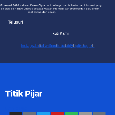
M Unsoed 2026 Kabinet Kausa Cipta hadir sebagai media berita dan informasi yang
 dikelola oleh BEM Unsoed sebagai wadah informasi dan promosi dari BEM untuk
mahasiswa dan umum.
Telusuri
Ikuti Kami
Instagram
Line
Twitter
Youtube
Spotify
Apple
Google
Titik Pijar
Arsip Blog