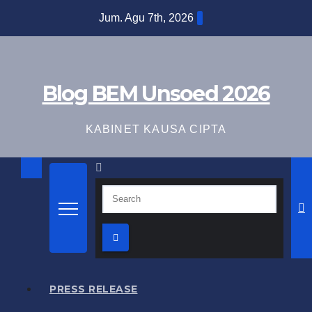
Skip
Jum. Agu 7th, 2026
to
content
Blog BEM Unsoed 2026
KABINET KAUSA CIPTA
PRESS RELEASE