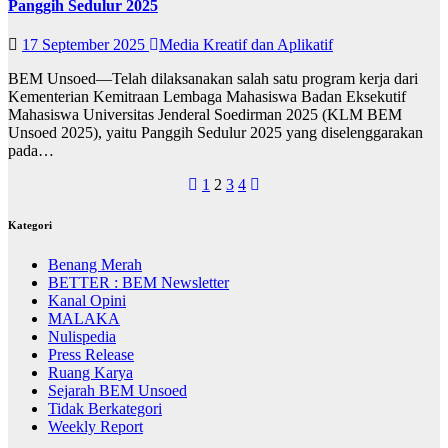
Panggih Sedulur 2025
17 September 2025
Media Kreatif dan Aplikatif
BEM Unsoed—Telah dilaksanakan salah satu program kerja dari
Kementerian Kemitraan Lembaga Mahasiswa Badan Eksekutif
Mahasiswa Universitas Jenderal Soedirman 2025 (KLM BEM
Unsoed 2025), yaitu Panggih Sedulur 2025 yang diselenggarakan
pada…
Navigasi
1
2
3
4
pos
Kategori
Benang Merah
BETTER : BEM Newsletter
Kanal Opini
MALAKA
Nulispedia
Press Release
Ruang Karya
Sejarah BEM Unsoed
Tidak Berkategori
Weekly Report