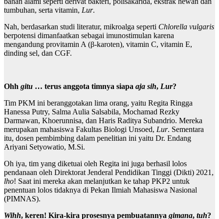
bahan alami seperti derivat bakteri, polisakarida, ekstrak hewan dan
tumbuhan, serta vitamin,
Lur
.
Nah, berdasarkan studi literatur, mikroalga seperti
Chlorella vulgaris
berpotensi dimanfaatkan sebagai imunostimulan karena
mengandung provitamin A (β-karoten), vitamin C, vitamin E,
dinding sel, dan CGF.
Ohh
gitu
… terus anggota timnya siapa
aja
sih
,
Lur
?
Tim PKM ini beranggotakan lima orang, yaitu Regita Ringga
Hanessa Putry, Salma Aulia Salsabila, Mochamad Rezky
Darmawan, Khoerunnisa, dan Haris Raditya Subandrio. Mereka
merupakan mahasiswa Fakultas Biologi Unsoed,
Lur
. Sementara
itu, dosen pembimbing dalam penelitian ini yaitu Dr. Endang
Ariyani Setyowatio, M.Si.
Oh iya, tim yang diketuai oleh Regita ini juga berhasil lolos
pendanaan oleh Direktorat Jenderal Pendidikan Tinggi (Dikti) 2021,
lho
! Saat ini mereka akan melanjutkan ke tahap PKP2 untuk
penentuan lolos tidaknya di Pekan Ilmiah Mahasiswa Nasional
(PIMNAS).
Wihh
, keren! Kira-kira prosesnya pembuatannya
gimana
,
tuh
?