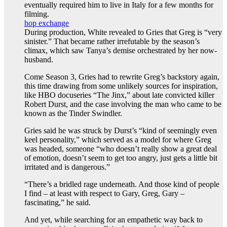
eventually required him to live in Italy for a few months for
filming.
hop exchange
During production, White revealed to Gries that Greg is “very
sinister.” That became rather irrefutable by the season’s
climax, which saw Tanya’s demise orchestrated by her now-
husband.
Come Season 3, Gries had to rewrite Greg’s backstory again,
this time drawing from some unlikely sources for inspiration,
like HBO docuseries “The Jinx,” about late convicted killer
Robert Durst, and the case involving the man who came to be
known as the Tinder Swindler.
Gries said he was struck by Durst’s “kind of seemingly even
keel personality,” which served as a model for where Greg
was headed, someone “who doesn’t really show a great deal
of emotion, doesn’t seem to get too angry, just gets a little bit
irritated and is dangerous.”
“There’s a bridled rage underneath. And those kind of people
I find – at least with respect to Gary, Greg, Gary –
fascinating,” he said.
And yet, while searching for an empathetic way back to