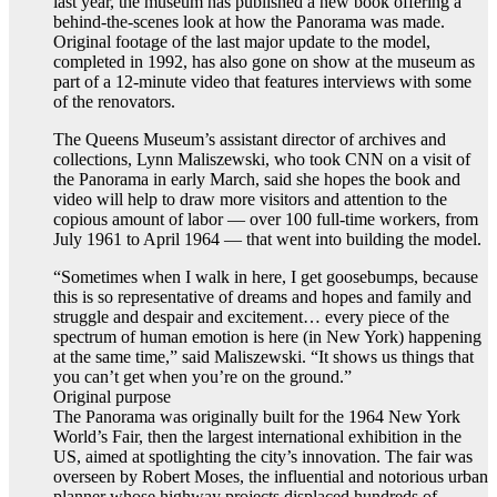
last year, the museum has published a new book offering a
behind-the-scenes look at how the Panorama was made.
Original footage of the last major update to the model,
completed in 1992, has also gone on show at the museum as
part of a 12-minute video that features interviews with some
of the renovators.
The Queens Museum’s assistant director of archives and
collections, Lynn Maliszewski, who took CNN on a visit of
the Panorama in early March, said she hopes the book and
video will help to draw more visitors and attention to the
copious amount of labor — over 100 full-time workers, from
July 1961 to April 1964 — that went into building the model.
“Sometimes when I walk in here, I get goosebumps, because
this is so representative of dreams and hopes and family and
struggle and despair and excitement… every piece of the
spectrum of human emotion is here (in New York) happening
at the same time,” said Maliszewski. “It shows us things that
you can’t get when you’re on the ground.”
Original purpose
The Panorama was originally built for the 1964 New York
World’s Fair, then the largest international exhibition in the
US, aimed at spotlighting the city’s innovation. The fair was
overseen by Robert Moses, the influential and notorious urban
planner whose highway projects displaced hundreds of