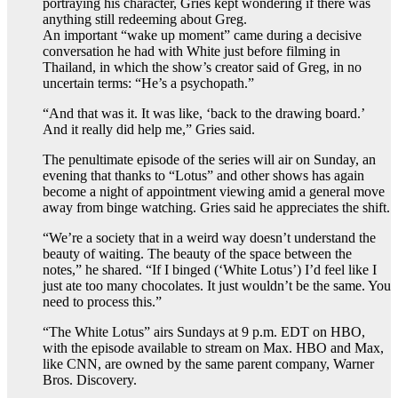
portraying his character, Gries kept wondering if there was
anything still redeeming about Greg.
An important “wake up moment” came during a decisive
conversation he had with White just before filming in
Thailand, in which the show’s creator said of Greg, in no
uncertain terms: “He’s a psychopath.”
“And that was it. It was like, ‘back to the drawing board.’
And it really did help me,” Gries said.
The penultimate episode of the series will air on Sunday, an
evening that thanks to “Lotus” and other shows has again
become a night of appointment viewing amid a general move
away from binge watching. Gries said he appreciates the shift.
“We’re a society that in a weird way doesn’t understand the
beauty of waiting. The beauty of the space between the
notes,” he shared. “If I binged (‘White Lotus’) I’d feel like I
just ate too many chocolates. It just wouldn’t be the same. You
need to process this.”
“The White Lotus” airs Sundays at 9 p.m. EDT on HBO,
with the episode available to stream on Max. HBO and Max,
like CNN, are owned by the same parent company, Warner
Bros. Discovery.