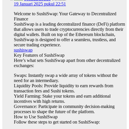
19 Januari 2025 pukul 22:51
Welcome to SushiSwap: Your Gateway to Decentralized
Finance
SushiSwap is a leading decentralized finance (DeFi) platform
that allows users to trade cryptocurrencies directly from their
digital wallets. Built on top of the Ethereum blockchain,
SushiSwap is designed to offer a seamless, trustless, and
secure trading experience.
sushiswap
Key Features of SushiSwap
Here’s what sets SushiSwap apart from other decentralized
exchanges:
Swaps: Instantly swap a wide array of tokens without the
need for an intermediary.
Liquidity Pools: Provide liquidity to earn rewards from
transaction fees and Sushi tokens.
Yield Farming: Stake your tokens and earn additional
incentives with high returns.
Governance: Participate in community decision-making
processes to shape the future of the platform.
How to Use SushiSwap
Follow these steps to get started on SushiSwap: