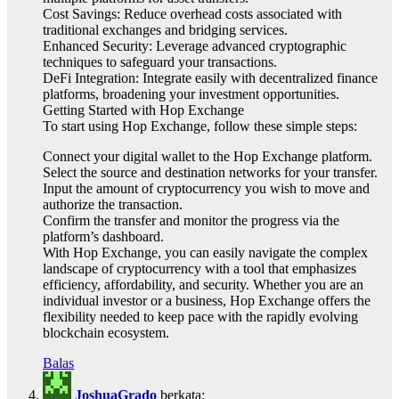
Cost Savings: Reduce overhead costs associated with
traditional exchanges and bridging services.
Enhanced Security: Leverage advanced cryptographic
techniques to safeguard your transactions.
DeFi Integration: Integrate easily with decentralized finance
platforms, broadening your investment opportunities.
Getting Started with Hop Exchange
To start using Hop Exchange, follow these simple steps:
Connect your digital wallet to the Hop Exchange platform.
Select the source and destination networks for your transfer.
Input the amount of cryptocurrency you wish to move and
authorize the transaction.
Confirm the transfer and monitor the progress via the
platform’s dashboard.
With Hop Exchange, you can easily navigate the complex
landscape of cryptocurrency with a tool that emphasizes
efficiency, affordability, and security. Whether you are an
individual investor or a business, Hop Exchange offers the
flexibility needed to keep pace with the rapidly evolving
blockchain ecosystem.
Balas
JoshuaGrado
berkata: