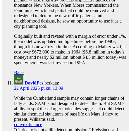
thousands New Yorkers. When Moses commissioned the
Panorama, which had parts that could be removed and
redesigned to determine new traffic patterns and
neighborhood designs, he saw an opportunity to use it as a
city planning tool.
Originally built and revised with a margin of error under 1%,
the model was updated multiple times before the 1990s,
though it is now frozen in time. According to Maliszewski, it
cost over $672,000 to make in 1964 ($6.8 million in today’s
money) and nearly $2 million (about $4.5 million today) was
spent when it was last revised in 1992.
Balas
DavidPes
berkata:
22 April 2025 pukul 13:09
While the Cumberland sample may contain longer chains of
fatty acids, SAM is not designed to detect them. But SAM’s
ability to spot these larger molecules suggests it could detect
similar chemical signatures of past life on Mars if they’re
present, Williams said.
convex finance
“Curiosity is not a life detection mission,” Freissinet said.