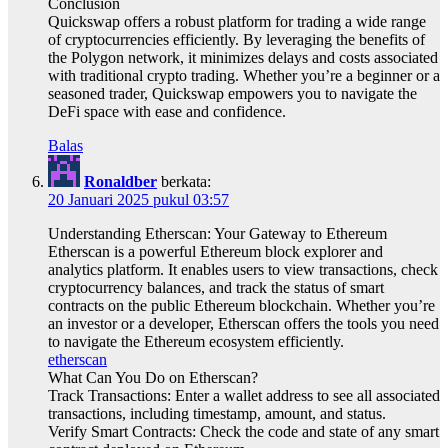
Conclusion
Quickswap offers a robust platform for trading a wide range
of cryptocurrencies efficiently. By leveraging the benefits of
the Polygon network, it minimizes delays and costs associated
with traditional crypto trading. Whether you’re a beginner or a
seasoned trader, Quickswap empowers you to navigate the
DeFi space with ease and confidence.
Balas
Ronaldber
berkata:
20 Januari 2025 pukul 03:57
Understanding Etherscan: Your Gateway to Ethereum
Etherscan is a powerful Ethereum block explorer and
analytics platform. It enables users to view transactions, check
cryptocurrency balances, and track the status of smart
contracts on the public Ethereum blockchain. Whether you’re
an investor or a developer, Etherscan offers the tools you need
to navigate the Ethereum ecosystem efficiently.
etherscan
What Can You Do on Etherscan?
Track Transactions: Enter a wallet address to see all associated
transactions, including timestamp, amount, and status.
Verify Smart Contracts: Check the code and state of any smart