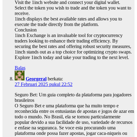
Visit the 1inch website and connect your digital wallet.
Select the token you wish to trade and the token you want to
receive.
1inch displays the best available rates and allows you to
execute the trade directly from the platform.
Conclusion
1inch Exchange is an invaluable tool for cryptocurrency
traders looking to enhance their trading efficiency. By
securing the best rates and offering robust security measures,
1inch stands out as a top choice for optimizing crypto swaps.
Explore 1inch today and take your trading to the next level.
Balas
Georgeral
berkata:
27 Februari 2025 pukul 22:52
Seguro Bet: Um guia completo da plataforma para jogadores
brasileiros
O Seguro Bet e uma plataforma que ha muito tempo e
reconhecida entre os entusiastas de apostas e jogos de azar em
todo o mundo. No Brasil, ela se tornou particularmente
popular devido a sua facilidade de uso, variedade de recursos
e enfase na seguranca. Se voce esta procurando uma
plataforma onde possa fazer apostas, jogar caca-niqueis ou