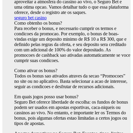
aproveitar a atmosfera do cassino ao vivo, o Seguro Bet e
uma otima opcao. Vamos detalhar tudo o que essa plataforma
oferece, desde o registro ate os saques.
seguro bet casino
Como obtenho os bonus?
Para receber o bonus, e necessario cumprir os termos e
condicoes da promocao. Por exemplo, o bonus de boas-
vindas exige um deposito minimo de R$ 10 a R$ 300, que e
definido pelas regras da oferta, e seu deposito sera creditado
com um adicional de 100% do valor depositado. As
promocoes de cashback sao ativadas automaticamente se voce
cumprir suas condicoes.
Como ativar os bonus?
Todos os bonus sao ativados atraves da secao “Promocoes”
no site ou no aplicativo. Basta selecionar a acao de interesse,
seguir as condicoes e desfrutar de recursos adicionais.
Em quais jogos posso usar bonus?
Seguro Bet oferece liberdade de escolha: os fundos de bonus
podem ser usados em apostas esportivas, caca-niqueis ou
cassinos ao vivo. No entanto, e importante ler os Termos do
bonus, pois algumas ofertas estao limitadas a certos jogos ou
tipos de apostas.