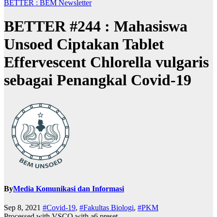
BETTER : BEM Newsletter
BETTER #244 : Mahasiswa
Unsoed Ciptakan Tablet
Effervescent Chlorella vulgaris
sebagai Penangkal Covid-19
By
Media Komunikasi dan Informasi
Sep 8, 2021
#Covid-19
,
#Fakultas Biologi
,
#PKM
Processed with VSCO with a6 preset