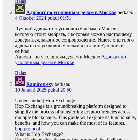
Balas
Адвокат по уголовным делам в Москве
berkata:
4 Oktober 2024 pukul 01:51
Лучший адвокат по уголовным делам в Москве,
которую стоит выбрать, с которым можно настоящему
довериться, законное сопровождение, Ищете опытного
адвоката по уголовным делам в столице?, звоните
сейчас
Адвокат по уголовным делам в Москве
Адвокат по
уголовным делам в Москве
Balas
Ramirotrexy
berkata:
19 Januari 2025 pukul 20:50
Understanding Hop Exchange
Hop Exchange is a groundbreaking platform designed to
simplify the process of transferring cryptocurrencies across
multiple blockchains. This guide will explore its functionality,
benefits, and how you can make the most of its features.
hop protocol
What is Hop Exchange?
Hop Exchange is a decentralized protocol that facilitates