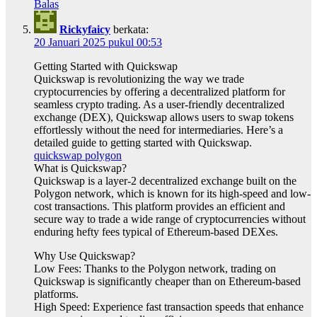
Balas
Rickyfaicy
berkata:
20 Januari 2025 pukul 00:53
Getting Started with Quickswap
Quickswap is revolutionizing the way we trade
cryptocurrencies by offering a decentralized platform for
seamless crypto trading. As a user-friendly decentralized
exchange (DEX), Quickswap allows users to swap tokens
effortlessly without the need for intermediaries. Here’s a
detailed guide to getting started with Quickswap.
quickswap polygon
What is Quickswap?
Quickswap is a layer-2 decentralized exchange built on the
Polygon network, which is known for its high-speed and low-
cost transactions. This platform provides an efficient and
secure way to trade a wide range of cryptocurrencies without
enduring hefty fees typical of Ethereum-based DEXes.
Why Use Quickswap?
Low Fees: Thanks to the Polygon network, trading on
Quickswap is significantly cheaper than on Ethereum-based
platforms.
High Speed: Experience fast transaction speeds that enhance