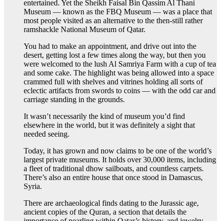
entertained. Yet the Sheikh Faisal Bin Qassim Al Thani
Museum — known as the FBQ Museum — was a place that
most people visited as an alternative to the then-still rather
ramshackle National Museum of Qatar.
You had to make an appointment, and drive out into the
desert, getting lost a few times along the way, but then you
were welcomed to the lush Al Samriya Farm with a cup of tea
and some cake. The highlight was being allowed into a space
crammed full with shelves and vitrines holding all sorts of
eclectic artifacts from swords to coins — with the odd car and
carriage standing in the grounds.
It wasn’t necessarily the kind of museum you’d find
elsewhere in the world, but it was definitely a sight that
needed seeing.
Today, it has grown and now claims to be one of the world’s
largest private museums. It holds over 30,000 items, including
a fleet of traditional dhow sailboats, and countless carpets.
There’s also an entire house that once stood in Damascus,
Syria.
There are archaeological finds dating to the Jurassic age,
ancient copies of the Quran, a section that details the
importance of pearling within Qatar’s history, and jewelry