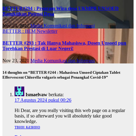
BETTER#294 : Program Wira desa UKMPR UNSOED
Bangkitkan Potensi Desa
Nov 24, 2021
Media Komunikasi dan Informasi
BETTER : BEM Newsletter
BETTER #293 : Tak Hanya Mahasiswa, Dosen Unsoed pun
Torehkan Prestasi di Luar Negeri!
Nov 23, 2021
Media Komunikasi dan Informasi
14 thoughts on “BETTER #244 : Mahasiswa Unsoed Ciptakan Tablet
Effervescent Chlorella vulgaris sebagai Penangkal Covid-19”
Ismaelvaw
berkata:
17 Agustus 2024 pukul 00:26
Hi Dear, are you really visiting this web page on a regular
basis, if so afterward you will absolutely take good
knowledge.
твин казино