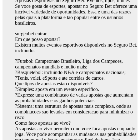
Apostas desportivas no Seguro Bet: Eventos, tipos, limites
Se voce gosta de esportes, apostar no Seguro Bet oferece uma
incrivel variedade de oportunidades. Essa e uma das razoes
pelas quais a plataforma e tao popular entre os usuarios
brasileiros.
surgeobet entrar
Em que posso apostar?
Existem muitos eventos esportivos disponiveis no Seguro Bet,
incluindo:
?Futebol: Campeonato Brasileiro, Liga dos Campeoes,
campeonatos mundiais e muito mais;
?Basquetebol: incluindo NBA e campeonatos nacionais;
?Tenis, volei, eSports e ate corridas de carros.
Que tipos de apostas estao disponiveis?
?Simples: aposta em um evento especifico.
?Express: uma combinacao de varias apostas que aumentam
as probabilidades e os ganhos potenciais.
?Sistema: uma estrutura de apostas mais complexa, onde as
combinacoes sao levadas em consideracao para minimizar o
risco.
Como faco apostas ao vivo?
As apostas ao vivo permitem que voce faca apostas enquanto
joga. Voce pode acompanhar as mudancas nas probabilidades
em tempo real e fazer apostas ate o final do jogo. Isso