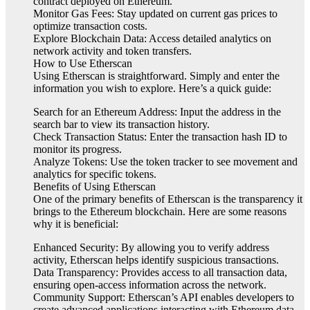
contract deployed on Ethereum.
Monitor Gas Fees: Stay updated on current gas prices to
optimize transaction costs.
Explore Blockchain Data: Access detailed analytics on
network activity and token transfers.
How to Use Etherscan
Using Etherscan is straightforward. Simply and enter the
information you wish to explore. Here’s a quick guide:
Search for an Ethereum Address: Input the address in the
search bar to view its transaction history.
Check Transaction Status: Enter the transaction hash ID to
monitor its progress.
Analyze Tokens: Use the token tracker to see movement and
analytics for specific tokens.
Benefits of Using Etherscan
One of the primary benefits of Etherscan is the transparency it
brings to the Ethereum blockchain. Here are some reasons
why it is beneficial:
Enhanced Security: By allowing you to verify address
activity, Etherscan helps identify suspicious transactions.
Data Transparency: Provides access to all transaction data,
ensuring open-access information across the network.
Community Support: Etherscan’s API enables developers to
create advanced applications interacting with Ethereum data.