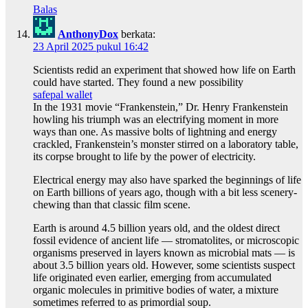
Balas
AnthonyDox
berkata:
23 April 2025 pukul 16:42
Scientists redid an experiment that showed how life on Earth
could have started. They found a new possibility
safepal wallet
In the 1931 movie “Frankenstein,” Dr. Henry Frankenstein
howling his triumph was an electrifying moment in more
ways than one. As massive bolts of lightning and energy
crackled, Frankenstein’s monster stirred on a laboratory table,
its corpse brought to life by the power of electricity.
Electrical energy may also have sparked the beginnings of life
on Earth billions of years ago, though with a bit less scenery-
chewing than that classic film scene.
Earth is around 4.5 billion years old, and the oldest direct
fossil evidence of ancient life — stromatolites, or microscopic
organisms preserved in layers known as microbial mats — is
about 3.5 billion years old. However, some scientists suspect
life originated even earlier, emerging from accumulated
organic molecules in primitive bodies of water, a mixture
sometimes referred to as primordial soup.