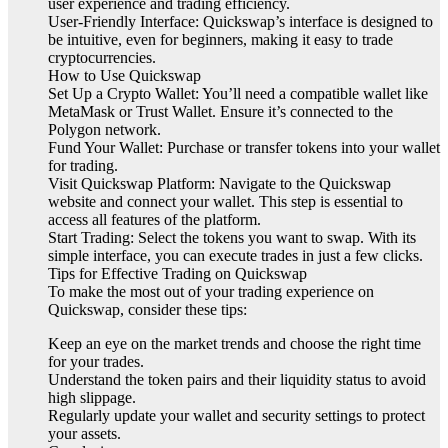
user experience and trading efficiency.
User-Friendly Interface: Quickswap’s interface is designed to
be intuitive, even for beginners, making it easy to trade
cryptocurrencies.
How to Use Quickswap
Set Up a Crypto Wallet: You’ll need a compatible wallet like
MetaMask or Trust Wallet. Ensure it’s connected to the
Polygon network.
Fund Your Wallet: Purchase or transfer tokens into your wallet
for trading.
Visit Quickswap Platform: Navigate to the Quickswap
website and connect your wallet. This step is essential to
access all features of the platform.
Start Trading: Select the tokens you want to swap. With its
simple interface, you can execute trades in just a few clicks.
Tips for Effective Trading on Quickswap
To make the most out of your trading experience on
Quickswap, consider these tips:
Keep an eye on the market trends and choose the right time
for your trades.
Understand the token pairs and their liquidity status to avoid
high slippage.
Regularly update your wallet and security settings to protect
your assets.