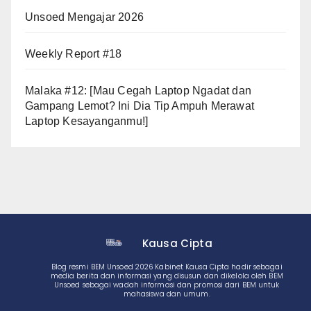
Unsoed Mengajar 2026
Weekly Report #18
Malaka #12: [Mau Cegah Laptop Ngadat dan
Gampang Lemot? Ini Dia Tip Ampuh Merawat
Laptop Kesayanganmu!]
Kausa Cipta
Blog resmi BEM Unsoed 2026 Kabinet Kausa Cipta hadir sebagai
media berita dan informasi yang disusun dan dikelola oleh BEM
Unsoed sebagai wadah informasi dan promosi dari BEM untuk
mahasiswa dan umum.