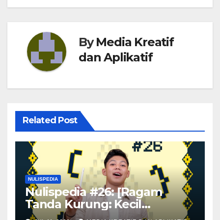
By
Media Kreatif
dan Aplikatif
Related Post
NULISPEDIA
Nulispedia #26: [Ragam
Tanda Kurung: Kecil
Bentuknya, Besar Bedanya!]