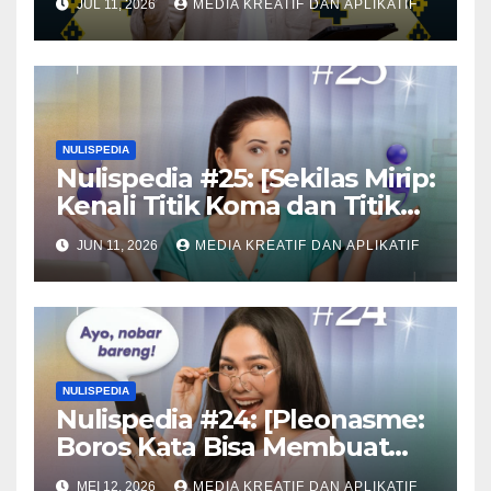
JUL 11, 2026
MEDIA KREATIF DAN APLIKATIF
NULISPEDIA
Nulispedia #25: [Sekilas Mirip:
Kenali Titik Koma dan Titik
Dua!]
JUN 11, 2026
MEDIA KREATIF DAN APLIKATIF
NULISPEDIA
Nulispedia #24: [Pleonasme:
Boros Kata Bisa Membuat
Kalimatmu Sia-sia]
MEI 12, 2026
MEDIA KREATIF DAN APLIKATIF