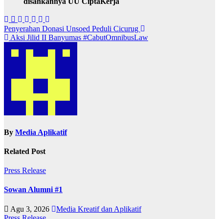
disahkannya UU CiptaKerja
Navigasi
Penyerahan Donasi Unsoed Peduli Cicurug
Aksi Jilid II Banyumas #CabutOmnibusLaw
pos
By
Media Aplikatif
Related Post
Press Release
Sowan Alumni #1
Agu 3, 2026
Media Kreatif dan Aplikatif
Press Release