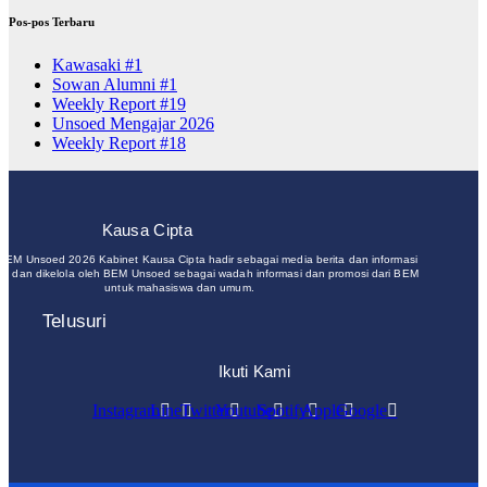
Pos-pos Terbaru
Kawasaki #1
Sowan Alumni #1
Weekly Report #19
Unsoed Mengajar 2026
Weekly Report #18
Kausa Cipta
 BEM Unsoed 2026 Kabinet Kausa Cipta hadir sebagai media berita dan informasi
un dan dikelola oleh BEM Unsoed sebagai wadah informasi dan promosi dari BEM
untuk mahasiswa dan umum.
Telusuri
Ikuti Kami
Instagram
Line
Twitter
Youtube
Spotify
Apple
Google