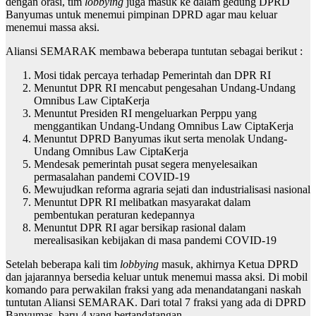
dengan orasi, tim
lobbying
juga masuk ke dalam gedung DPRD
Banyumas untuk menemui pimpinan DPRD agar mau keluar
menemui massa aksi.
Aliansi SEMARAK membawa beberapa tuntutan sebagai berikut :
Mosi tidak percaya terhadap Pemerintah dan DPR RI
Menuntut DPR RI mencabut pengesahan Undang-Undang
Omnibus Law CiptaKerja
Menuntut Presiden RI mengeluarkan Perppu yang
menggantikan Undang-Undang Omnibus Law CiptaKerja
Menuntut DPRD Banyumas ikut serta menolak Undang-
Undang Omnibus Law CiptaKerja
Mendesak pemerintah pusat segera menyelesaikan
permasalahan pandemi COVID-19
Mewujudkan reforma agraria sejati dan industrialisasi nasional
Menuntut DPR RI melibatkan masyarakat dalam
pembentukan peraturan kedepannya
Menuntut DPR RI agar bersikap rasional dalam
merealisasikan kebijakan di masa pandemi COVID-19
Setelah beberapa kali tim
lobbying
masuk, akhirnya Ketua DPRD
dan jajarannya bersedia keluar untuk menemui massa aksi. Di mobil
komando para perwakilan fraksi yang ada menandatangani naskah
tuntutan Aliansi SEMARAK. Dari total 7 fraksi yang ada di DPRD
Banyumas, baru 4 yang bertandatangan.