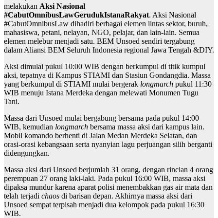
melakukan
Aksi Nasional
#CabutOmnibusLawGerudukIstanaRakyat
. Aksi Nasional
#CabutOmnibusLaw dihadiri berbagai elemen lintas sektor, buruh,
mahasiswa, petani, nelayan, NGO, pelajar, dan lain-lain. Semua
elemen melebur menjadi satu. BEM Unsoed sendiri tergabung
dalam Aliansi BEM Seluruh Indonesia regional Jawa Tengah &DIY.
Aksi dimulai pukul 10:00 WIB dengan berkumpul di titik kumpul
aksi, tepatnya di Kampus STIAMI dan Stasiun Gondangdia. Massa
yang berkumpul di STIAMI mulai bergerak
longmarch
pukul 11:30
WIB menuju Istana Merdeka dengan melewati Monumen Tugu
Tani.
Massa dari Unsoed mulai bergabung bersama pada pukul 14:00
WIB, kemudian
longmarch
bersama massa aksi dari kampus lain.
Mobil komando berhenti di Jalan Medan Merdeka Selatan, dan
orasi-orasi kebangsaan serta nyanyian lagu perjuangan silih berganti
didengungkan.
Massa aksi dari Unsoed berjumlah 31 orang, dengan rincian 4 orang
perempuan 27 orang laki-laki. Pada pukul 16:00 WIB, massa aksi
dipaksa mundur karena aparat polisi menembakkan gas air mata dan
telah terjadi
chaos
di barisan depan. Akhirnya massa aksi dari
Unsoed sempat terpisah menjadi dua kelompok pada pukul 16:30
WIB.