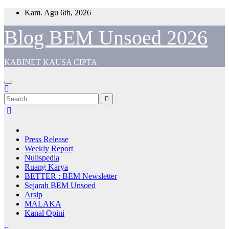
Skip
Kam. Agu 6th, 2026
to
content
Blog BEM Unsoed 2026
KABINET KAUSA CIPTA
Press Release
Weekly Report
Nulispedia
Ruang Karya
BETTER : BEM Newsletter
Sejarah BEM Unsoed
Arsip
MALAKA
Kanal Opini