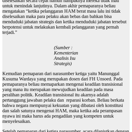
diselesaikan secara cepat namun nampaknya mereka tidak mau
untuk menindak lanjutinya. Dalam akhir pemaparanya beliau
mengatakan “ketika pelanggaran HAM berat masa lalu ini tidak
diselesaikan maka para pelaku akan bebas dan bahkan bisa
menduduki jabatan strategis dan ketika menduduki jabatan tersebut
berpotensi untuk melakukan kembali pelanggaran yang pernah
terjadi.”
(Sumber :
Kementerian
Analisis Isu
Strategis)
Kemudian pemaparan dari narasumber ketiga yaitu Manunggal
Kusuma Wardaya yang merupakan dosen dari FH Unsoed. Pada
pemaparanya beliau memaparkan mengenai keadilan transisional
yang mana itu merupakan mewujudkan keadilan pada masa
peralihan politik. Keadilan transisional itu akarnya adalah
pertanggung jawaban pelaku dan reparasi korban. Beliau berkata
bahwa negara mempunyai kekuatan yang dibatasi oleh konstitusi
dan salah satunya mengenai HAM, maka ketika ada perampasan
nyawa ini maka harus ada pengadilan yang kompeten untuk
menyelesaikan.
Setelah pemaparan dari ketiga narasumber, acara dilanjutkan dengan