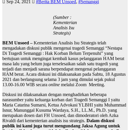
Sep 24, 2021
#Berita BEM Unsoed
,
#Semanggi
(Sumber :
Kementerian
Analisis Isu
Strategis)
BEM Unsoed –
Kementerian Analisis Isu Strategis telah
mengadakan diskusi publik mengenai tragedi Semanggi “Nestapa
Di Tragedi Semanggi : Hak Korban Belum Terpenuhi” yang
bertujuan untuk mengingat kembali kasus pelanggaran HAM berat
masa lalu yang belum juga terselesaikan salah satu tragedi yang
terjadi dan menjadi sarana berpendapat mengenai pelanggaran
HAM berat. Acara diskusi ini dilaksanakan pada Sabtu, 18 Agustus
2021 dan berlangsung selama 3 jam yang dimulai sejak pukul
13.00-16.00 WIB secara
online
melalui Zoom Meeting.
Diskusi ini dilaksanakan dengan menghadirkan beberapa
narasumber yaitu keluarga korban dari Tragedi Semanggi I yaitu
Maria Catarina Sumarsi, Ketua Advokasi YLBHI yaitu Muhammad
Isnur, Manunggal Kusuma Wardaya, S.H., LL.M., Ph.D. yang
merupakan dosen dari FH Unsoed, dan dimoderatori oleh Azka
Rivaldi dari kementerian analisis isu strategis.
Dalam diskusi
publik ini kami juga turut mengundang Jaksa Agung untuk