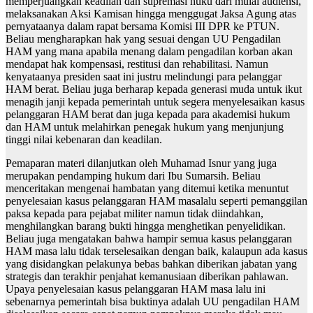
memperjuangkan keadilan dan supremasi huku dari mulai audiensi,
melaksanakan Aksi Kamisan hingga menggugat Jaksa Agung atas
pernyataanya dalam rapat bersama Komisi III DPR ke PTUN.
Beliau mengharapkan hak yang sesuai dengan UU Pengadilan
HAM yang mana apabila menang dalam pengadilan korban akan
mendapat hak kompensasi, restitusi dan rehabilitasi. Namun
kenyataanya presiden saat ini justru melindungi para pelanggar
HAM berat. Beliau juga berharap kepada generasi muda untuk ikut
menagih janji kepada pemerintah untuk segera menyelesaikan kasus
pelanggaran HAM berat dan juga kepada para akademisi hukum
dan HAM untuk melahirkan penegak hukum yang menjunjung
tinggi nilai kebenaran dan keadilan.
Pemaparan materi dilanjutkan oleh Muhamad Isnur yang juga
merupakan pendamping hukum dari Ibu Sumarsih. Beliau
menceritakan mengenai hambatan yang ditemui ketika menuntut
penyelesaian kasus pelanggaran HAM masalalu seperti pemanggilan
paksa kepada para pejabat militer namun tidak diindahkan,
menghilangkan barang bukti hingga menghetikan penyelidikan.
Beliau juga mengatakan bahwa hampir semua kasus pelanggaran
HAM masa lalu tidak terselesaikan dengan baik, kalaupun ada kasus
yang disidangkan pelakunya bebas bahkan diberikan jabatan yang
strategis dan terakhir penjahat kemanusiaan diberikan pahlawan.
Upaya penyelesaian kasus pelanggaran HAM masa lalu ini
sebenarnya pemerintah bisa buktinya adalah UU pengadilan HAM