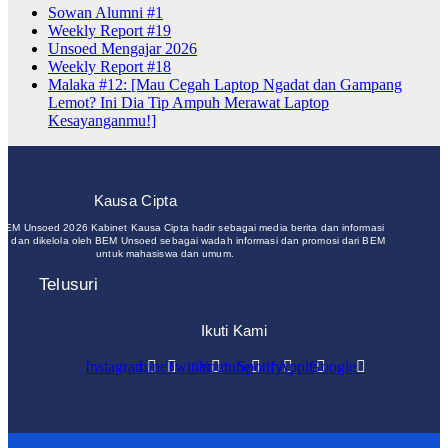
Sowan Alumni #1
Weekly Report #19
Unsoed Mengajar 2026
Weekly Report #18
Malaka #12: [Mau Cegah Laptop Ngadat dan Gampang
Lemot? Ini Dia Tip Ampuh Merawat Laptop
Kesayanganmu!]
Kausa Cipta
 BEM Unsoed 2026 Kabinet Kausa Cipta hadir sebagai media berita dan informasi
un dan dikelola oleh BEM Unsoed sebagai wadah informasi dan promosi dari BEM
untuk mahasiswa dan umum.
Telusuri
Ikuti Kami
Instagram
Line
Twitter
Youtube
Spotify
Apple
Google