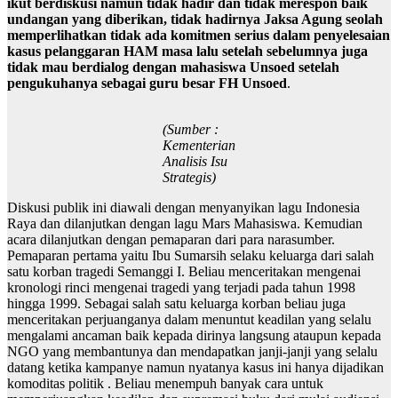
ikut berdiskusi namun tidak hadir dan tidak merespon baik
undangan yang diberikan, tidak hadirnya Jaksa Agung seolah
memperlihatkan tidak ada komitmen serius dalam penyelesaian
kasus pelanggaran HAM masa lalu setelah sebelumnya juga
tidak mau berdialog dengan mahasiswa Unsoed setelah
pengukuhanya sebagai guru besar FH Unsoed
.
(Sumber :
Kementerian
Analisis Isu
Strategis)
Diskusi publik ini diawali dengan menyanyikan lagu Indonesia
Raya dan dilanjutkan dengan lagu Mars Mahasiswa. Kemudian
acara dilanjutkan dengan pemaparan dari para narasumber.
Pemaparan pertama yaitu Ibu Sumarsih selaku keluarga dari salah
satu korban tragedi Semanggi I. Beliau menceritakan mengenai
kronologi rinci mengenai tragedi yang terjadi pada tahun 1998
hingga 1999. Sebagai salah satu keluarga korban beliau juga
menceritakan perjuanganya dalam menuntut keadilan yang selalu
mengalami ancaman baik kepada dirinya langsung ataupun kepada
NGO yang membantunya dan mendapatkan janji-janji yang selalu
datang ketika kampanye namun nyatanya kasus ini hanya dijadikan
komoditas politik . Beliau menempuh banyak cara untuk