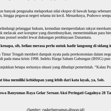
 banyak pengusaha melaporkan nilai ekspor di bawah harga sebenarn
um, hingga pegawai negeri selama ini kecil. Menariknya, Prabowo sempa
elindungi pelanggar hukum, kemudian mempersilakan rakyat merekam d
 melacak aset koruptor yang disembunyikan, memerintahkan para birok
atau ponsel sendiri lewat dukungan pembiayaan Danantara.
, kenapa,
sih,
beliau merasa perlu untuk hadir langsung di sidang i
 Timur Tengah memberi dampak nyata pada perekonomian dalam negeri. 
adi pada masa krisis 1998. Indeks Harga Saham Gabungan (IHSG) pun ter
enunjukkan betapa seriusnya situasi yang dihadapi pemerintah. “Kalau
bisa memiliki kehidupan yang lebih dari kata layak, ya, Sob.
iswa Banyumas Raya Gelar Seruan Aksi Peringati Gagalnya 28 T
(Sumber: radarbanyumas.disway.id)