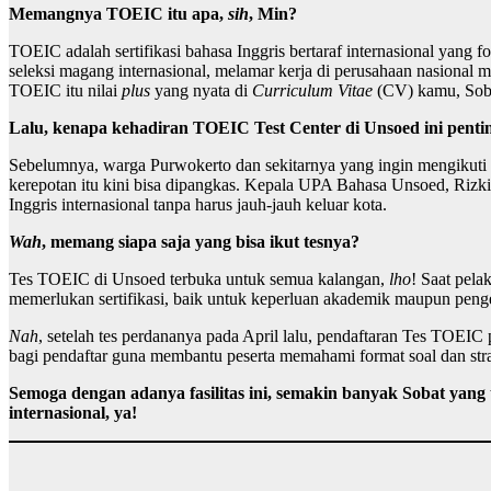
Memangnya TOEIC itu apa,
sih
, Min?
TOEIC adalah sertifikasi bahasa Inggris bertaraf internasional yang
seleksi magang internasional, melamar kerja di perusahaan nasional 
TOEIC itu nilai
plus
yang nyata di
Curriculum Vitae
(CV) kamu, Sob
Lalu, kenapa kehadiran TOEIC Test Center di Unsoed ini pent
Sebelumnya, warga Purwokerto dan sekitarnya yang ingin mengikuti te
kerepotan itu kini bisa dipangkas. Kepala UPA Bahasa Unsoed, Rizki 
Inggris internasional tanpa harus jauh-jauh keluar kota.
Wah
, memang siapa saja yang bisa ikut tesnya?
Tes TOEIC di Unsoed terbuka untuk semua kalangan,
lho
! Saat pela
memerlukan sertifikasi, baik untuk keperluan akademik maupun pen
Nah
, setelah tes perdananya pada April lalu, pendaftaran Tes TOEIC 
bagi pendaftar guna membantu peserta memahami format soal dan stra
Semoga dengan adanya fasilitas ini, semakin banyak Sobat ya
internasional, ya!