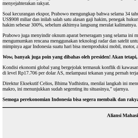
menyejahterakan rakyat.
Soal kecurangan ekspor, Prabowo mengungkap bahwa selama 34 tahun
US$908 miliar dan inilah salah satu alasan gaji hakim, penegak huk
hakim sebesar 300%, sebelum akhirnya langsung meralat kalimatnya.
Prabowo juga menyindir oknum aparat berseragam yang selama ini m
mengumumkan rencana menggunakan teknologi radar dan satelit untuk
mimpinya agar Indonesia suatu hari bisa memproduksi mobil, motor, 
Wow,
banyak juga poin yang dibahas oleh presiden! Akan tetapi
Kondisi ekonomi global yang bergejolak termasuk konflik di kawasan
di level Rp17.706 per dolar AS, melampaui tekanan yang pernah terj
Direktur Eksekutif Celios, Bhima Yudhistira, menilai langkah ini m
makro, ini menunjukkan sudah segenting itu situasinya,” ujarnya.
Semoga perekonomian Indonesia bisa segera membaik dan rakyat 
Aliansi Mahas