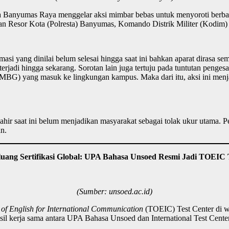
anyumas Raya menggelar aksi mimbar bebas untuk menyoroti berbagai 
olisian Resor Kota (Polresta) Banyumas, Komando Distrik Militer (Kod
ormasi yang dinilai belum selesai hingga saat ini bahkan aparat dirasa s
terjadi hingga sekarang. Sorotan lain juga tertuju pada tuntutan pen
BG) yang masuk ke lingkungan kampus. Maka dari itu, aksi ini menjad
ahir saat ini belum menjadikan masyarakat sebagai tolak ukur utama. 
n.
luang Sertifikasi Global: UPA Bahasa Unsoed Resmi Jadi TOEIC 
(Sumber: unsoed.ac.id)
 of English for International Communication
(TOEIC) Test Center di w
il kerja sama antara UPA Bahasa Unsoed dan International Test Center