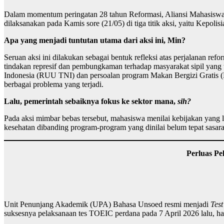
Dalam momentum peringatan 28 tahun Reformasi, Aliansi Mahasiswa B
dilaksanakan pada Kamis sore (21/05) di tiga titik aksi, yaitu Kep
Apa yang menjadi tuntutan utama dari aksi ini, Min?
Seruan aksi ini dilakukan sebagai bentuk refleksi atas perjalanan ref
tindakan represif dan pembungkaman terhadap masyarakat sipil yang 
Indonesia (RUU TNI) dan persoalan program Makan Bergizi Gratis (M
berbagai problema yang terjadi.
Lalu, pemerintah sebaiknya fokus ke sektor mana,
sih?
Pada aksi mimbar bebas tersebut, mahasiswa menilai kebijakan yang l
kesehatan dibanding program-program yang dinilai belum tepat sasara
Perluas Pe
Unit Penunjang Akademik (UPA) Bahasa Unsoed resmi menjadi
Test
suksesnya pelaksanaan tes TOEIC perdana pada 7 April 2026 lalu, has