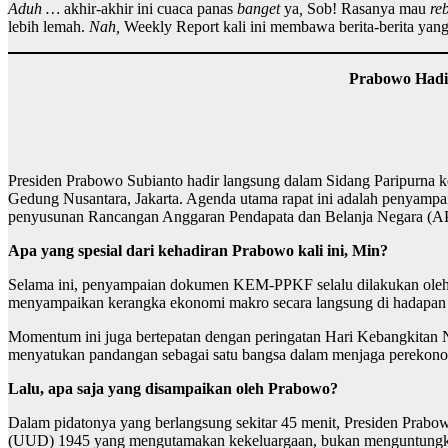
Aduh …
akhir-akhir ini cuaca panas
banget
ya
,
Sob! Rasanya mau
re
lebih lemah.
Nah,
Weekly Report kali ini membawa berita-berita yang 
Prabowo Hadi
Presiden Prabowo Subianto hadir langsung dalam Sidang Paripurna
Gedung Nusantara, Jakarta. Agenda utama rapat ini adalah penya
penyusunan Rancangan Anggaran Pendapata dan Belanja Negara (
Apa yang spesial dari kehadiran Prabowo kali ini, Min?
Selama ini, penyampaian dokumen KEM-PPKF selalu dilakukan oleh M
menyampaikan kerangka ekonomi makro secara langsung di hadapan
Momentum ini juga bertepatan dengan peringatan Hari Kebangkitan N
menyatukan pandangan sebagai satu bangsa dalam menjaga perekono
Lalu, apa saja yang disampaikan oleh Prabowo?
Dalam pidatonya yang berlangsung sekitar 45 menit, Presiden Prabo
(UUD) 1945 yang mengutamakan kekeluargaan, bukan menguntungkan 