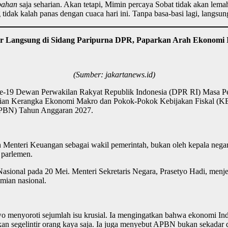
bahan
saja seharian. Akan tetapi, Mimin percaya Sobat tidak akan lema
tidak kalah panas dengan cuaca hari ini. Tanpa basa-basi lagi, langsun
r Langsung di Sidang Paripurna DPR, Paparkan Arah Ekonomi I
(Sumber: jakartanews.id)
 ke-19 Dewan Perwakilan Rakyat Republik Indonesia (DPR RI) Masa P
mpaian Kerangka Ekonomi Makro dan Pokok-Pokok Kebijakan Fiskal (
APBN) Tahun Anggaran 2027.
enteri Keuangan sebagai wakil pemerintah, bukan oleh kepala negar
 parlemen.
asional pada 20 Mei. Menteri Sekretaris Negara, Prasetyo Hadi, men
mian nasional.
wo menyoroti sejumlah isu krusial. Ia mengingatkan bahwa ekonomi In
segelintir orang kaya saja. Ia juga menyebut APBN bukan sekadar 