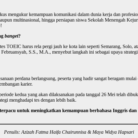
 fokus mengukur kemampuan komunikasi dalam dunia kerja dan profesiona
maupun multinasional, hingga persiapan siswa Sekolah Menengah Kejurua
!
ing
banget
?
s TOEIC harus rela pergi jauh ke kota lain seperti Semarang, Solo, a
Februansyah, S.S., M.A., menyebut langkah ini sebagai upaya strategi
ksanaan perdana berlangsung, peserta yang hadir sangat beragam mulai
gembangan karier.
periode kedua yang akan dilaksanakan pada tanggal 26 Mei telah dibuka
tegi menghadapi tes dengan lebih baik.
ng terpacu untuk meningkatkan kemampuan berbahasa Inggris dan
Penulis: Azizah Fatma Haifa Chairunnisa & Maya Widya Hapsari