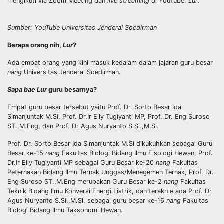
mengikuti via Zoom Meeting dan
live streaming
di YouTube,
Lur
.
Sumber: YouTube Universitas Jenderal Soedirman
Berapa orang nih,
Lur
?
Ada empat orang yang kini masuk kedalam dalam jajaran guru besar
nang
Universitas Jenderal Soedirman.
Sapa bae Lur
guru besarnya?
Empat guru besar tersebut yaitu Prof. Dr. Sorto Besar Ida
Simanjuntak M.Si, Prof. Dr.Ir Elly Tugiyanti MP, Prof. Dr. Eng Suroso
ST.,M.Eng, dan Prof. Dr Agus Nuryanto S.Si.,M.Si.
Prof. Dr. Sorto Besar Ida Simanjuntak M.Si dikukuhkan sebagai Guru
Besar ke-15
nang
Fakultas Biologi Bidang Ilmu Fisologi Hewan, Prof.
Dr.Ir Elly Tugiyanti MP sebagai Guru Besar ke-20
nang
Fakultas
Peternakan Bidang Ilmu Ternak Unggas/Menegemen Ternak, Prof. Dr.
Eng Suroso ST.,M.Eng merupakan Guru Besar ke-2
nang
Fakultas
Teknik Bidang Ilmu Konversi Energi Listrik, dan terakhie ada Prof. Dr
Agus Nuryanto S.Si.,M.Si. sebagai guru besar ke-16
nang
Fakultas
Biologi Bidang Ilmu Taksonomi Hewan.