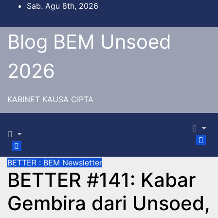
Skip
Sab. Agu 8th, 2026
to
content
Blog BEM Unsoed
2026
KABINET KAUSA CIPTA
BETTER : BEM Newsletter
BETTER #141: Kabar
Gembira dari Unsoed,