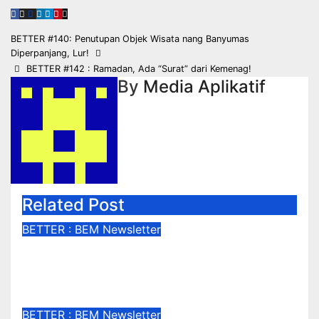
Navigasi
BETTER #140: Penutupan Objek Wisata nang Banyumas
Diperpanjang, Lur!
pos
BETTER #142 : Ramadan, Ada “Surat” dari Kemenag!
By
Media Aplikatif
Related Post
BETTER : BEM Newsletter
BETTER #295 : Menara Pandang
Bisa Lihat Indahnya Purwokerto!
Nov 25, 2021
Media Komunikasi dan Informasi
BETTER : BEM Newsletter