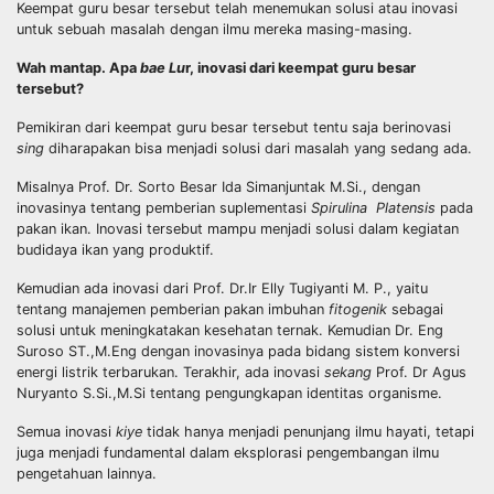
Keempat guru besar tersebut telah menemukan solusi atau inovasi
untuk sebuah masalah dengan ilmu mereka masing-masing.
Wah mantap. Apa
bae
Lu
r, inovasi dari keempat guru besar
tersebut?
Pemikiran dari keempat guru besar tersebut tentu saja berinovasi
sing
diharapakan bisa menjadi solusi dari masalah yang sedang ada.
Misalnya Prof. Dr. Sorto Besar Ida Simanjuntak M.Si., dengan
inovasinya tentang pemberian suplementasi
Spirulina Platensis
pada
pakan ikan. Inovasi tersebut mampu menjadi solusi dalam kegiatan
budidaya ikan yang produktif.
Kemudian ada inovasi dari Prof. Dr.Ir Elly Tugiyanti M. P., yaitu
tentang manajemen pemberian pakan imbuhan
fitogenik
sebagai
solusi untuk meningkatakan kesehatan ternak. Kemudian Dr. Eng
Suroso ST.,M.Eng dengan inovasinya pada bidang sistem konversi
energi listrik
terbarukan. Terakhir, ada inovasi
sekang
Prof. Dr Agus
Nuryanto S.Si.,M.Si tentang pengungkapan identitas organisme.
Semua inovasi
kiye
tidak hanya menjadi penunjang ilmu hayati, tetapi
juga menjadi fundamental dalam eksplorasi pengembangan ilmu
pengetahuan lainnya.