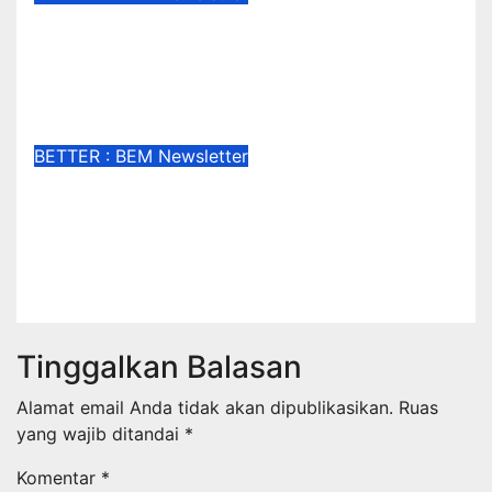
BETTER#294 : Program Wira
desa UKMPR UNSOED
Bangkitkan Potensi Desa
Nov 24, 2021
Media Komunikasi dan Informasi
BETTER : BEM Newsletter
BETTER #293 : Tak Hanya
Mahasiswa, Dosen Unsoed pun
Torehkan Prestasi di Luar Negeri!
Nov 23, 2021
Media Komunikasi dan Informasi
Tinggalkan Balasan
Alamat email Anda tidak akan dipublikasikan.
Ruas
yang wajib ditandai
*
Komentar
*