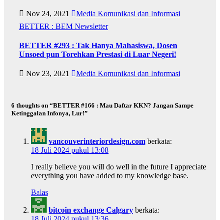
Nov 24, 2021
Media Komunikasi dan Informasi
BETTER : BEM Newsletter
BETTER #293 : Tak Hanya Mahasiswa, Dosen
Unsoed pun Torehkan Prestasi di Luar Negeri!
Nov 23, 2021
Media Komunikasi dan Informasi
6 thoughts on “BETTER #166 : Mau Daftar KKN? Jangan Sampe
Ketinggalan Infonya, Lur!”
vancouverinteriordesign.com
berkata:
18 Juli 2024 pukul 13:08
I really believe you will do well in the future I appreciate
everything you have added to my knowledge base.
Balas
bitcoin exchange Calgary
berkata:
18 Juli 2024 pukul 13:36