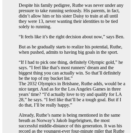
Despite his family pedigree, Ruthe was never under any
pressure to take running seriously. His parents, in fact,
didn’t allow him or his sister Daisy to train at all until
they were 13, never wanting their identities to be tied
solely to running.
“It feels like it’s the right decision about now,” says Ben.
But as he gradually starts to realize his potential, Ruthe,
when pushed, admits to having big goals in the sport.
“If I had to pick one thing, definitely Olympic gold,” he
says. “I feel like that’s most runners’ dream and the
biggest thing you can actually win. So that’ll definitely
be the top of my bucket list.”
The 2032 Olympics in Brisbane, Ruthe adds, would be a
nice target. And as for the Los Angeles Games in three
years’ time? “I’d actually love to try and qualify for LA
28,” he says. “I feel like that’ll be a tough goal. But if I
do that, I’ll be really happy.”
Already, Ruthe’s name is being mentioned in the same
breath as Norway’s Jakob Ingebrigtsen, the most
successful middle-distance of this generation. It was his
record as the youngest-ever four-minute miler that Ruthe