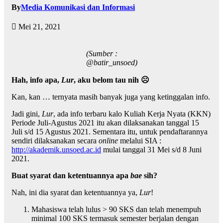
By
Media Komunikasi dan Informasi
Mei 21, 2021
(Sumber :
@batir_unsoed)
Hah, info apa,
Lur
, aku belom tau nih ☹
Kan, kan … ternyata masih banyak juga yang ketinggalan info.
Jadi gini,
Lur
, ada info terbaru kalo Kuliah Kerja Nyata (KKN)
Periode Juli-Agustus 2021 itu akan dilaksanakan tanggal 15
Juli s/d 15 Agustus 2021. Sementara itu, untuk pendaftarannya
sendiri dilaksanakan secara
online
melalui SIA :
http://akademik.unsoed.ac.id
mulai tanggal 31 Mei s/d 8 Juni
2021.
Buat syarat dan ketentuannya apa
bae
sih?
Nah, ini dia syarat dan ketentuannya ya,
Lur
!
Mahasiswa telah lulus > 90 SKS dan telah menempuh
minimal 100 SKS termasuk semester berjalan dengan