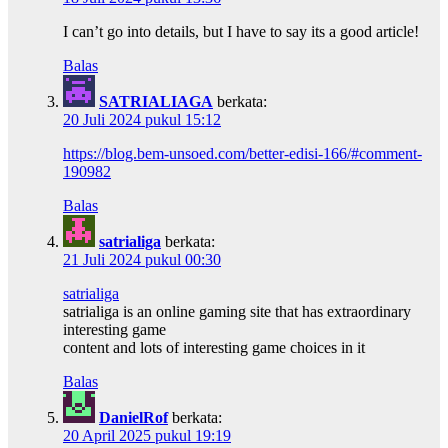
I can’t go into details, but I have to say its a good article!
Balas
SATRIALIAGA
berkata:
20 Juli 2024 pukul 15:12
https://blog.bem-unsoed.com/better-edisi-166/#comment-
190982
Balas
satrialiga
berkata:
21 Juli 2024 pukul 00:30
satrialiga
satrialiga is an online gaming site that has extraordinary
interesting game
content and lots of interesting game choices in it
Balas
DanielRof
berkata:
20 April 2025 pukul 19:19