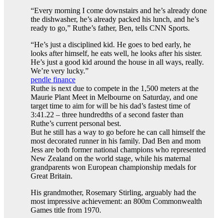
“Every morning I come downstairs and he’s already done
the dishwasher, he’s already packed his lunch, and he’s
ready to go,” Ruthe’s father, Ben, tells CNN Sports.
“He’s just a disciplined kid. He goes to bed early, he
looks after himself, he eats well, he looks after his sister.
He’s just a good kid around the house in all ways, really.
We’re very lucky.”
pendle finance
Ruthe is next due to compete in the 1,500 meters at the
Maurie Plant Meet in Melbourne on Saturday, and one
target time to aim for will be his dad’s fastest time of
3:41.22 – three hundredths of a second faster than
Ruthe’s current personal best.
But he still has a way to go before he can call himself the
most decorated runner in his family. Dad Ben and mom
Jess are both former national champions who represented
New Zealand on the world stage, while his maternal
grandparents won European championship medals for
Great Britain.
His grandmother, Rosemary Stirling, arguably had the
most impressive achievement: an 800m Commonwealth
Games title from 1970.