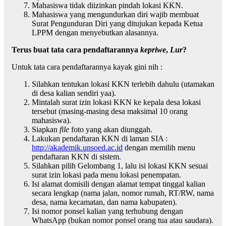
Mahasiswa tidak diizinkan pindah lokasi KKN.
Mahasiswa yang mengundurkan diri wajib membuat
Surat Pengunduran Diri yang ditujukan kepada Ketua
LPPM dengan menyebutkan alasannya.
Terus buat tata cara pendaftarannya
kepriwe
,
Lur
?
Untuk tata cara pendaftarannya kayak gini nih :
Silahkan tentukan lokasi KKN terlebih dahulu (utamakan
di desa kalian sendiri yaa).
Mintalah surat izin lokasi KKN ke kepala desa lokasi
tersebut (masing-masing desa maksimal 10 orang
mahasiswa).
Siapkan
file
foto yang akan diunggah.
Lakukan pendaftaran KKN di laman SIA :
http://akademik.unsoed.ac.id
dengan memilih menu
pendaftaran KKN di sistem.
Silahkan pilih Gelombang 1, lalu isi lokasi KKN sesuai
surat izin lokasi pada menu lokasi penempatan.
Isi alamat domisili dengan alamat tempat tinggal kalian
secara lengkap (nama jalan, nomor rumah, RT/RW, nama
desa, nama kecamatan, dan nama kabupaten).
Isi nomor ponsel kalian yang terhubung dengan
WhatsApp (bukan nomor ponsel orang tua atau saudara).