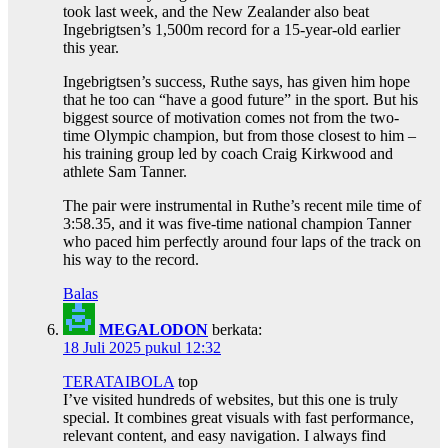
took last week, and the New Zealander also beat
Ingebrigtsen’s 1,500m record for a 15-year-old earlier
this year.
Ingebrigtsen’s success, Ruthe says, has given him hope
that he too can “have a good future” in the sport. But his
biggest source of motivation comes not from the two-
time Olympic champion, but from those closest to him –
his training group led by coach Craig Kirkwood and
athlete Sam Tanner.
The pair were instrumental in Ruthe’s recent mile time of
3:58.35, and it was five-time national champion Tanner
who paced him perfectly around four laps of the track on
his way to the record.
Balas
MEGALODON
berkata:
18 Juli 2025 pukul 12:32
TERATAIBOLA
top
I’ve visited hundreds of websites, but this one is truly
special. It combines great visuals with fast performance,
relevant content, and easy navigation. I always find