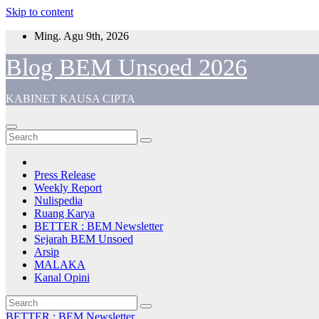
Skip to content
Ming. Agu 9th, 2026
Blog BEM Unsoed 2026
KABINET KAUSA CIPTA
Press Release
Weekly Report
Nulispedia
Ruang Karya
BETTER : BEM Newsletter
Sejarah BEM Unsoed
Arsip
MALAKA
Kanal Opini
BETTER : BEM Newsletter