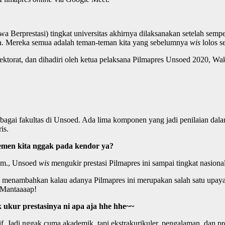
a Berprestasi) tingkat universitas akhirnya dilaksanakan setelah semp
loma. Mereka semua adalah teman-teman kita yang sebelumnya
wis
lolos s
torat, dan dihadiri oleh ketua pelaksana Pilmapres Unsoed 2020, Waki
bagai fakultas di Unsoed. Ada lima komponen yang jadi penilaian dalam 
is.
temen kita nggak pada kendor ya?
Hum., Unsoed
wis
mengukir prestasi Pilmapres ini sampai tingkat nasion
ga menambahkan kalau adanya Pilmapres ini merupakan salah satu up
. Mantaaaap!
k ukur prestasinya ni apa aja hhe hhe~~
f. Jadi nggak cuma akademik, tapi ekstrakurikuler, pengalaman, dan pr