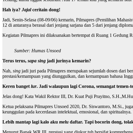
Hah iya?
Jajal
ceritain dong!
Jadi, Senin-Selasa (08-09/06) kemarin, Pilmapres (Pemilihan Mahasisw
12 di antaranya berasal dari jenjang sarjana dan 5 dari jenjang dip
Kegiatan Pilmapres ini dilaksanakan bertempat di Ruang 1 Gedung Rek
Sumber: Humas Unsoed
Terus terus,
sapa sing
jadi jurinya kemarin?
Nah,
sing
jadi juri pada Pilmapres merupakan sejumlah dosen dari ber
prestasi/kemampuan yang diunggulkan, dan kemampuan bahasa Inggr
Keren banget
lur
. Jadi walaupun lagi Corona, semangat temen-
Jelas dong! Kata Wakil Rektor III, Dr. Kuat Puji Prayitno, S.H.,M.
Ketua pelaksana Pilmapres Unsoed 2020, Dr. Siswantoro, M.Si., ju
keunggulan pada kecerdasan intelektual, emosional, dan spiritualnya
Lebih mantap lagi kalo aku
melu
daftar. Tapi bocorin dong, tola
Menurut Bapak WR III, prestasi yang diukur tuh bersifat komprehensi