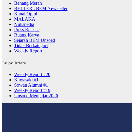
Benang Merah
BETTER : BEM Newsletter
Kanal Opini
MALAKA
Nulispedia
Press Release
Ruang Karya
Sejarah BEM Unsoed
Tidak Berkategori
Weekly Report
Pos-pos Terbaru
Weekly Report #20
Kawasaki #1
Sowan Alumni #1
Weekly Report #19
Unsoed Mengajar 2026