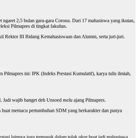
et ngaret 2,5 bulan gara-gara Corona. Dari 17 mahasiswa yang ikutan,
eleksi Pilmapres di tingkat fakultas.
l Rektor III Bidang Kemahasiswaan dan Alumni, serta juri-juri.
Pilmapres ini: IPK (Indeks Prestasi Kumulatif), karya tulis ilmiah,
al. Jadi wajib banget deh Unsoed
melu
ajang Pilmapres.
aya buat memacu pertumbuhan SDM yang berkarakter dan punya
estasi lainnya juga termasuk dalam tolak ukur buat jadi mahasiswa