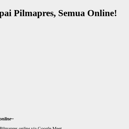
ai Pilmapres, Semua Online!
online
~
 Pilmapres
online
via Google Meet.