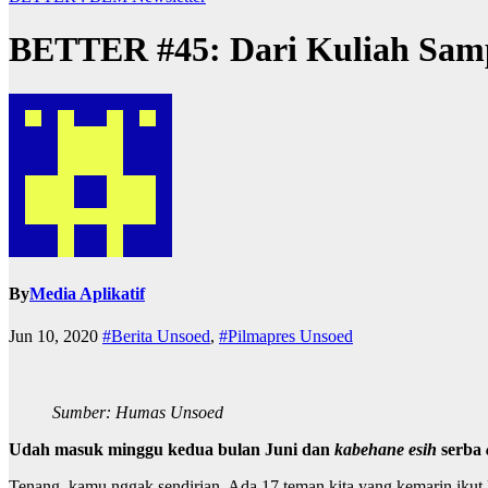
BETTER #45: Dari Kuliah Samp
By
Media Aplikatif
Jun 10, 2020
#Berita Unsoed
,
#Pilmapres Unsoed
Sumber: Humas Unsoed
Udah masuk minggu kedua bulan Juni dan
kabehane esih
serba
Tenang, kamu nggak sendirian. Ada 17 teman kita yang kemarin ikut