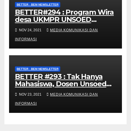
BETTER : BEM NEWSLETTER
BETTER#294 : Program Wira
desa UKMPR UNSOED
Bangkitkan Potensi Desa
NOV 24, 2021
MEDIA KOMUNIKASI DAN
INFORMASI
BETTER : BEM NEWSLETTER
BETTER #293 : Tak Hanya
Mahasiswa, Dosen Unsoed
pun Torehkan Prestasi di
NOV 23, 2021
MEDIA KOMUNIKASI DAN
Luar Negeri!
INFORMASI