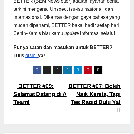
BETTER (BEM Newsletter) adalah layanan berita
terkini mengenai Unsoed, isu-isu nasional, dan
internasional. Dikemas dengan gaya bahasa yang
mudah dipahami, BETTER bakal hadir setiap hari
Senin-Kamis biar kamu
update
informasi selalu!
Punya saran dan masukan untuk BETTER?
Tulis
disini
ya!
Navigasi
BETTER #69:
BETTER #67: Boleh
Selamat Datang di A
Naik Kereta, Tapi
pos
Team!
Tes Rapid Dulu Ya!