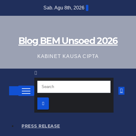
Skip
Sab. Agu 8th, 2026
to
content
Blog BEM Unsoed 2026
KABINET KAUSA CIPTA
PRESS RELEASE