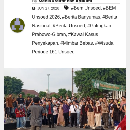
By
Media Kreatif dan Aplikatif
#Bem Unsoed
,
#BEM
JUN 27, 2026
Unsoed 2026
,
#Berita Banyumas
,
#Berita
Nasional
,
#Berita Unsoed
,
#Gulingkan
Prabowo-Gibran
,
#Kawal Kasus
Penyekapan
,
#Mimbar Bebas
,
#Wisuda
Periode 161 Unsoed