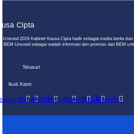
usa Cipta
 Unsoed 2026 Kabinet Kausa Cipta hadir sebagai media berita dan 
leh BEM Unsoed sebagai wadah informasi dan promosi dari BEM un
Telusuri
Ikuti Kami
nstagram
Line
Twitter
Youtube
Spotify
Apple
Google