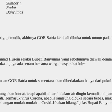
Sumber :
Radar
Banyumas
a bagi pemudik, akhirnya GOR Satria kembali dibuka untuk umum pada
chmad Husein selaku Bupati Banyumas yang sebelumnya diawali denga
ukaan juga ada senam bersama warga masyarakat loh~
ggunaan GOR Satria untuk sementara akan diberlakukan hanya dari puku
sung akan loncat, tetapi apabila ditaruh dalam air dingin kemudian dipa
mati. Termasuk virus Corona, apabila langsung dibuka secara bebas, maka
cuci tangan mudah-mudahan Covid-19 akan hilang,” jelas Bupati Banyum