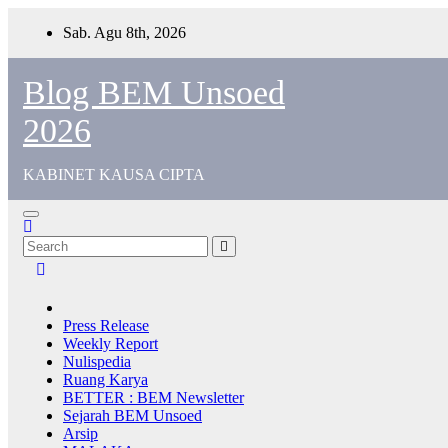
Skip
Sab. Agu 8th, 2026
to
content
Blog BEM Unsoed
2026
KABINET KAUSA CIPTA
Press Release
Weekly Report
Nulispedia
Ruang Karya
BETTER : BEM Newsletter
Sejarah BEM Unsoed
Arsip