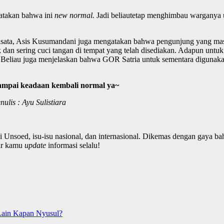
gatakan bahwa ini
new normal.
Jadi beliautetap menghimbau warganya u
wisata, Asis Kusumandani juga mengatakan bahwa pengunjung yang 
k dan sering cuci tangan di tempat yang telah disediakan. Adapun untu
uk. Beliau juga menjelaskan bahwa GOR Satria untuk sementara digunak
ampai keadaan kembali normal ya~
nulis :
Ayu Sulistiara
Unsoed, isu-isu nasional, dan internasional. Dikemas dengan gaya ba
iar kamu
update
informasi selalu!
ain Kapan Nyusul?