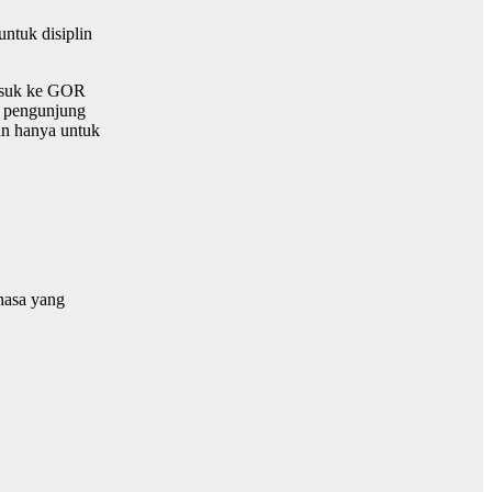
ntuk disiplin
masuk ke GOR
k pengunjung
an hanya untuk
hasa yang