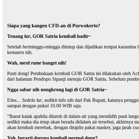
Siapa yang kangen CFD-an di Purwokerto?
Tenang
lur
, GOR Satria kembali hadir~
Setelah berminggu-minggu ditutup dan dijadikan tempat karantin
kemaren nih.
Wah,
mesti rame
banget nih!
Pasti dong! Pembukaan kembali GOR Satria ini dilakukan oleh A
dari halaman Pendopo Sipanji menuju GOR Satria. Sebelum pemb
Ngga sabar nih nongkrong lagi di GOR Satria~
Eitss
… Sedela lur
, sedikit info nih dari Pak Bupati, katanya pen
sampai dengan pukul 10.00 WIB saja.
“Ibarat katak apabila ditaruh di dalam air yang mendidih pasti lang
sedikit maka dia tetap akan berada didalam air tersebut, akhirnya 
akan kembali merebak, dengan disiplin pakai masker, jaga jarak 
Yah, berarti
durung
kembali normal dong?