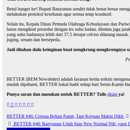
Betul banget
lur
! Bupati Banyumas sendiri tidak benar-benar men
melakukan protokol kesehatan agar semua tetap kondusif.
Selain itu, Kepala Dinas Pemuda Olahraga Kebudayaan dan Pari
harus mengikuti prosedur dengan tes suhu badan, diminta jaga jara
yang suhu badannya lebih dari 37,5 derajat celcius dilarang mas
joging, senam dan bersepeda.
Jadi ditahan dulu keinginan buat nongkrong-nongkrongnya s
Pe
BETTER (BEM Newsletter) adalah layanan berita terkini mengenai 
mudah dipahami, BETTER bakal hadir setiap hari Senin-Kamis b
Punya saran dan masukan untuk BETTER? Tulis
disini
ya!
Navigasi
BETTER #46: Corona Belum Pamit, Tapi Kerjaan Makin Dikit
pos
BETTER #48: Banyumas Udah Siap New Normal Nih, yang L