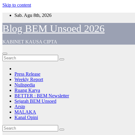
Skip to content
Sab. Agu 8th, 2026
Blog BEM Unsoed 2026
KABINET KAUSA CIPTA
Press Release
Weekly Report
Nulispedia
Ruang Karya
BETTER : BEM Newsletter
Sejarah BEM Unsoed
Arsip
MALAKA
Kanal Opini