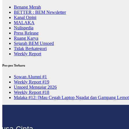
Benang Merah
BETTER : BEM Newsletter
Kanal Opini
MALAKA
Nulispedia
Press Release
Ruang Karya
Sejarah BEM Unsoed
Tidak Berkategori
Weekly Report
Pos-pos Terbaru
Sowan Alumni #1
Weekly Report #19
Unsoed Mengajar 2026
Weekly Report #18
Malaka #12: [Mau Cegah Laptop Ngadat dan Gampang Lemot
usa Cipta