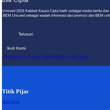
 Unsoed 2026 Kabinet Kausa Cipta hadir sebagai media berita dan 
leh BEM Unsoed sebagai wadah informasi dan promosi dari BEM un
Telusuri
Ikuti Kami
Instagram
Line
Twitter
Youtube
Spotify
Apple
Google
Titik Pijar
Arsip Blog