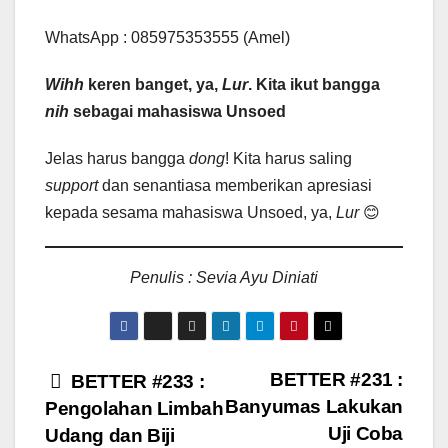
WhatsApp : 085975353555 (Amel)
Wihh
keren banget, ya,
Lur
. Kita ikut bangga
nih
sebagai mahasiswa Unsoed
Jelas harus bangga
dong
! Kita harus saling
support
dan senantiasa memberikan apresiasi
kepada sesama mahasiswa Unsoed, ya,
Lur
😊
Penulis : Sevia Ayu Diniati
BETTER #231 :
BETTER #233 :
Banyumas Lakukan
Pengolahan Limbah
Uji Coba
Udang dan Biji