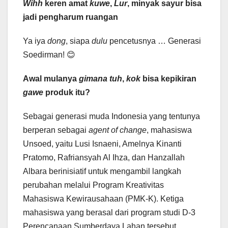
Wihh
keren amat
kuwe
,
Lur
, minyak sayur bisa
jadi pengharum ruangan
Ya iya
dong
, siapa
dulu
pencetusnya … Generasi
Soedirman! 😊
Awal mulanya
gimana tuh
,
kok
bisa kepikiran
gawe
produk itu?
Sebagai generasi muda Indonesia yang tentunya
berperan sebagai
agent of change
, mahasiswa
Unsoed, yaitu Lusi Isnaeni, Amelnya Kinanti
Pratomo, Rafriansyah Al Ihza, dan Hanzallah
Albara berinisiatif untuk mengambil langkah
perubahan melalui Program Kreativitas
Mahasiswa Kewirausahaan (PMK-K). Ketiga
mahasiswa yang berasal dari program studi D-3
Perencanaan Sumberdaya Lahan tersebut