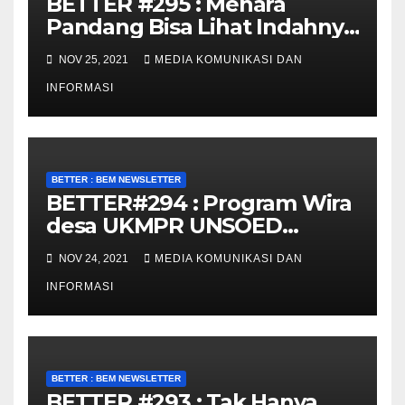
BETTER #295 : Menara
Pandang Bisa Lihat Indahnya
Purwokerto!
NOV 25, 2021
MEDIA KOMUNIKASI DAN
INFORMASI
BETTER : BEM NEWSLETTER
BETTER#294 : Program Wira
desa UKMPR UNSOED
Bangkitkan Potensi Desa
NOV 24, 2021
MEDIA KOMUNIKASI DAN
INFORMASI
BETTER : BEM NEWSLETTER
BETTER #293 : Tak Hanya