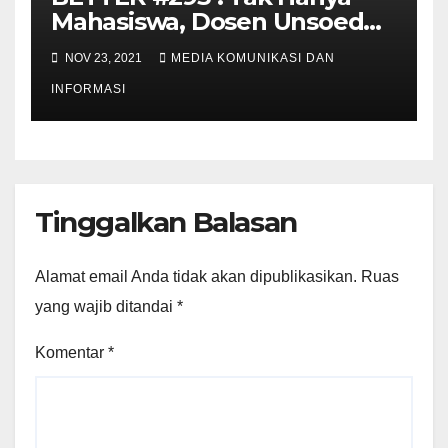
Mahasiswa, Dosen Unsoed
pun Torehkan Prestasi di
NOV 23, 2021
MEDIA KOMUNIKASI DAN
Luar Negeri!
INFORMASI
Tinggalkan Balasan
Alamat email Anda tidak akan dipublikasikan.
Ruas
yang wajib ditandai
*
Komentar
*