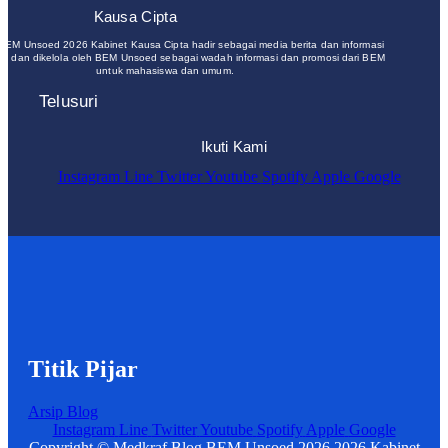
Kausa Cipta
 BEM Unsoed 2026 Kabinet Kausa Cipta hadir sebagai media berita dan informasi
un dan dikelola oleh BEM Unsoed sebagai wadah informasi dan promosi dari BEM
untuk mahasiswa dan umum.
Telusuri
Ikuti Kami
Instagram
Line
Twitter
Youtube
Spotify
Apple
Google
Titik Pijar
Arsip Blog
Instagram
Line
Twitter
Youtube
Spotify
Apple
Google
Copyright © Medkraf Blog BEM Unsoed 2026 2026 Kabinet