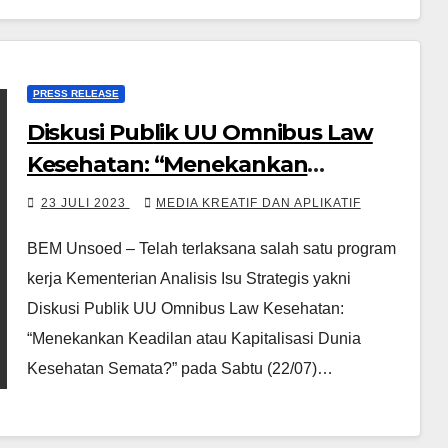
PRESS RELEASE
Diskusi Publik UU Omnibus Law
Kesehatan: “Menekankan
Keadilan atau Kapitalisasi Dunia
23 JULI 2023
MEDIA KREATIF DAN APLIKATIF
Kesehatan Semata?”
BEM Unsoed – Telah terlaksana salah satu program
kerja Kementerian Analisis Isu Strategis yakni
Diskusi Publik UU Omnibus Law Kesehatan:
“Menekankan Keadilan atau Kapitalisasi Dunia
Kesehatan Semata?” pada Sabtu (22/07)…