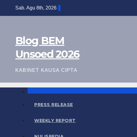
Skip
Sab. Agu 8th, 2026
to
content
Blog BEM
Unsoed 2026
KABINET KAUSA CIPTA
PRESS RELEASE
WEEKLY REPORT
NULISPEDIA