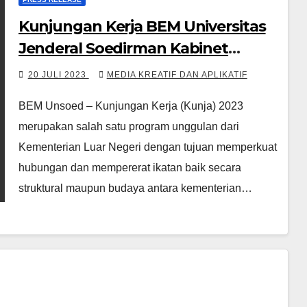
Kunjungan Kerja BEM Universitas
Jenderal Soedirman Kabinet
Simpul Asa X BEM KM IPB 2023
20 JULI 2023
MEDIA KREATIF DAN APLIKATIF
BEM Unsoed – Kunjungan Kerja (Kunja) 2023
merupakan salah satu program unggulan dari
Kementerian Luar Negeri dengan tujuan memperkuat
hubungan dan mempererat ikatan baik secara
struktural maupun budaya antara kementerian…