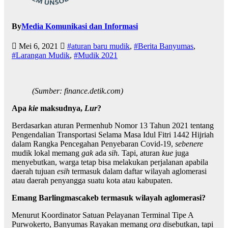
By
Media Komunikasi dan Informasi
Mei 6, 2021
#aturan baru mudik
,
#Berita Banyumas
,
#Larangan Mudik
,
#Mudik 2021
(Sumber: finance.detik.com)
Apa
kie
maksudnya,
Lur
?
Berdasarkan aturan Permenhub Nomor 13 Tahun 2021 tentang
Pengendalian Transportasi Selama Masa Idul Fitri 1442 Hijriah
dalam Rangka Pencegahan Penyebaran Covid-19,
sebenere
mudik lokal memang
gak
ada
sih.
Tapi, aturan
kue
juga
menyebutkan, warga tetap bisa melakukan perjalanan apabila
daerah tujuan
esih
termasuk dalam daftar wilayah aglomerasi
atau daerah penyangga suatu kota atau kabupaten.
Emang Barlingmascakeb termasuk wilayah aglomerasi?
Menurut Koordinator Satuan Pelayanan Terminal Tipe A
Purwokerto, Banyumas Rayakan memang
ora
disebutkan, tapi