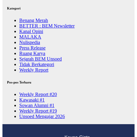
Kategori
Benang Merah
BETTER : BEM Newsletter
Kanal Opini
MALAKA
Nulispedia
Press Release
Ruang Karya
Sejarah BEM Unsoed
Tidak Berkategori
Weekly Report
Pos-pos Terbaru
Weekly Report #20
Kawasaki #1
Sowan Alumni #1
Weekly Report #19
Unsoed Mengajar 2026