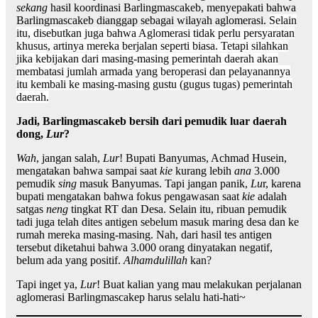
sekang
hasil koordinasi Barlingmascakeb, menyepakati bahwa
Barlingmascakeb dianggap sebagai wilayah aglomerasi.
Selain
itu, disebutkan juga bahwa Aglomerasi tidak perlu persyaratan
khusus, artinya mereka berjalan seperti biasa. Tetapi silahkan
jika kebijakan dari masing-masing pemerintah daerah akan
membatasi jumlah armada yang beroperasi dan pelayanannya
itu kembali ke masing-masing gustu (gugus tugas) pemerintah
daerah.
Jadi, Barlingmascakeb bersih dari pemudik luar daerah
dong,
Lur
?
Wah
, jangan salah,
Lur
! Bupati Banyumas, Achmad Husein,
mengatakan bahwa sampai saat
kie
kurang lebih
ana
3.000
pemudik
sing
masuk Banyumas. Tapi jangan panik,
Lu
r, karena
bupati mengatakan bahwa fokus pengawasan saat
kie
adalah
satgas
neng
tingkat RT dan Desa. Selain itu, ribuan pemudik
tadi juga telah dites antigen sebelum masuk maring desa dan ke
rumah mereka masing-masing. Nah, dari hasil tes antigen
tersebut diketahui bahwa 3.000 orang dinyatakan negatif,
belum ada yang positif.
Alhamdulillah
kan?
Tapi inget ya,
Lur
! Buat kalian yang mau melakukan perjalanan
aglomerasi Barlingmascakep harus selalu hati-hati~