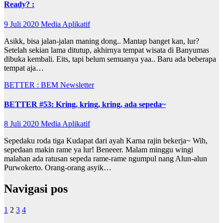
Ready? :
9 Juli 2020
Media Aplikatif
Asikk, bisa jalan-jalan maning dong.. Mantap banget kan, lur?
Setelah sekian lama ditutup, akhirnya tempat wisata di Banyumas
dibuka kembali. Eits, tapi belum semuanya yaa.. Baru ada beberapa
tempat aja…
BETTER : BEM Newsletter
BETTER #53: Kring, kring, kring, ada sepeda~
8 Juli 2020
Media Aplikatif
Sepedaku roda tiga Kudapat dari ayah Karna rajin bekerja~ Wih,
sepedaan makin rame ya lur! Beneeer. Malam minggu wingi
malahan ada ratusan sepeda rame-rame ngumpul nang Alun-alun
Purwokerto. Orang-orang asyik…
Navigasi pos
1
2
3
4