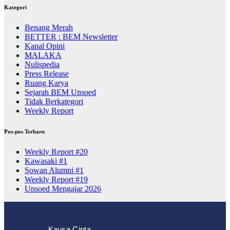
Kategori
Benang Merah
BETTER : BEM Newsletter
Kanal Opini
MALAKA
Nulispedia
Press Release
Ruang Karya
Sejarah BEM Unsoed
Tidak Berkategori
Weekly Report
Pos-pos Terbaru
Weekly Report #20
Kawasaki #1
Sowan Alumni #1
Weekly Report #19
Unsoed Mengajar 2026
Kausa Cipta